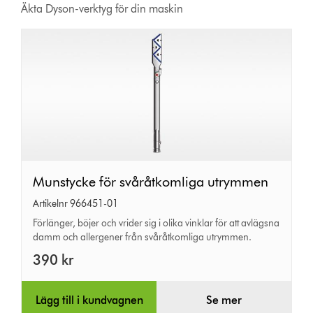
Äkta Dyson-verktyg för din maskin
Munstycke
Munstycke för svåråtkomliga utrymmen
för
Artikelnr 966451-01
svåråtkomliga
Förlänger, böjer och vrider sig i olika vinklar för att avlägsna
damm och allergener från svåråtkomliga utrymmen.
utrymmen
390 kr
Lägg till i kundvagnen
Se mer