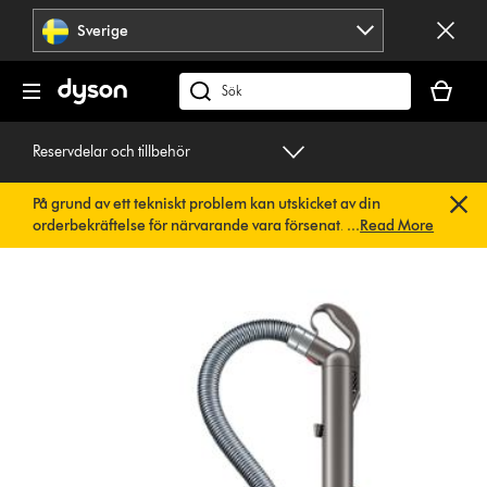
Hoppa
Sverige
över
navigering
Kundvag
är
Sök
tom
på
dyson.se
Reservdelar och tillbehör
På grund av ett tekniskt problem kan utskicket av din
orderbekräftelse för närvarande vara försenat. Vi arbetar
...
Read More
redan på en snabb lösning.
Du behöver inte göra någonting.
Din orderbekräftelse kommer snart att skickas till dig
automatiskt.