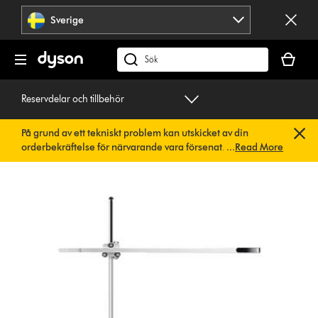
Hoppa
Sverige
över
navigering
Kundvag
är
Sök
tom
på
dyson.se
Reservdelar och tillbehör
På grund av ett tekniskt problem kan utskicket av din
orderbekräftelse för närvarande vara försenat. Vi arbetar
...
Read More
redan på en snabb lösning.
Du behöver inte göra någonting.
Din orderbekräftelse kommer snart att skickas till dig
automatiskt.