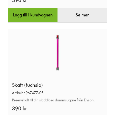
390 kr
Lägg till i kundvagnen
Se mer
Skaft
Skaft (fuchsia)
(fuchsia)
Artikelnr 967477-05
Reservskaft till din sladdlösa dammsugare från Dyson.
390 kr