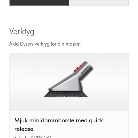
Verktyg
Äkta Dyson-verktyg för din maskin
Mjuk
Mjuk minidammborste med quick-
minidammborste
release
med