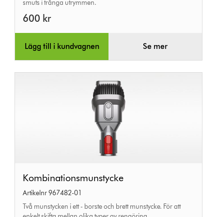
smuts i trånga utrymmen.
600 kr
Lägg till i kundvagnen
Se mer
Kombinationsmunstycke
Kombinationsmunstycke
Artikelnr 967482-01
Två munstycken i ett - borste och brett munstycke. För att
enkelt skifta mellan olika typer av rengöring.