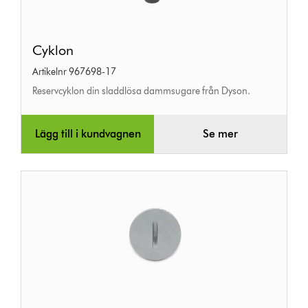
Cyklon
Cyklon
Artikelnr 967698-17
Reservcyklon din sladdlösa dammsugare från Dyson.
Lägg till i kundvagnen
Se mer