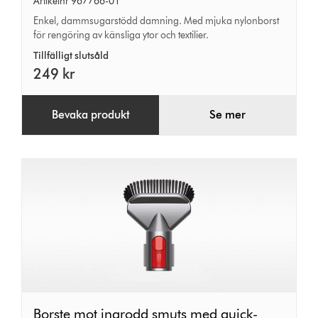
Artikelnr 967766-01
quick-
Enkel, dammsugarstödd damning. Med mjuka nylonborst
för rengöring av känsliga ytor och textilier.
release
Tillfälligt slutsåld
249 kr
Bevaka produkt
Se mer
Borste
Borste mot ingrodd smuts med quick-