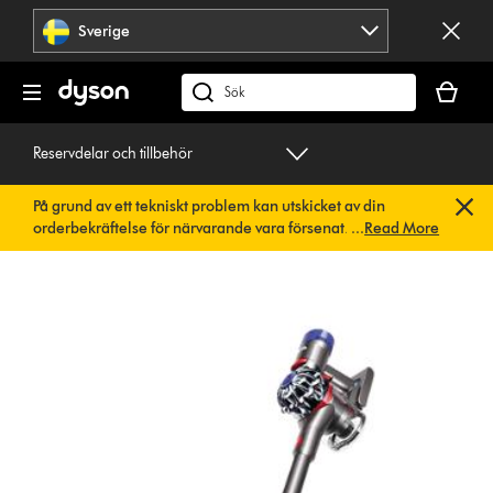
Hoppa
Sverige
över
navigering
Kundvag
är
Sök
tom
på
dyson.se
Reservdelar och tillbehör
På grund av ett tekniskt problem kan utskicket av din
orderbekräftelse för närvarande vara försenat. Vi arbetar
...
Read More
redan på en snabb lösning.
Du behöver inte göra någonting.
Din orderbekräftelse kommer snart att skickas till dig
automatiskt.