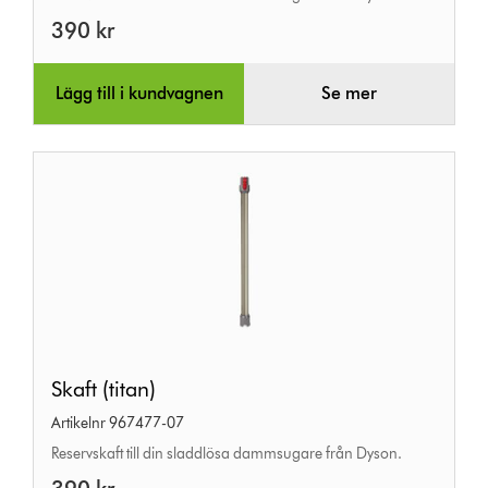
390 kr
Lägg till i kundvagnen
Se mer
Skaft
Skaft (titan)
(titan)
Artikelnr 967477-07
Reservskaft till din sladdlösa dammsugare från Dyson.