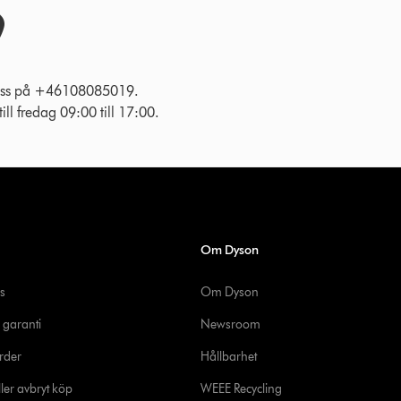
l oss på +46108085019.
ll fredag 09:00 till 17:00.
Om Dyson
s
Om Dyson
 garanti
Newsroom
rder
Hållbarhet
ler avbryt köp
WEEE Recycling