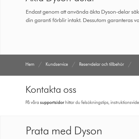
Endast genom att använda äkta Dyson-delar säkerst
din garanti förblir intakt. Dessutom garanteras va
Hem
Kundservice
Reservdelar och tillbehör
Kontakta oss
På våra
support­sidor
hittar du felsökningstips, instruktionsvid
Prata med Dyson