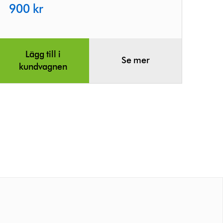
900 kr
Lägg till i
Se mer
kundvagnen