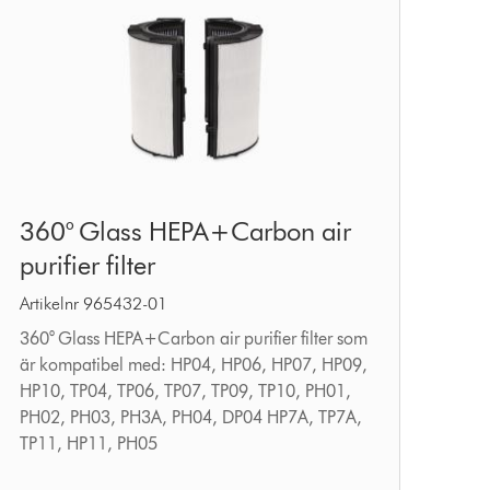
360°
360° Glass HEPA+Carbon air
Glass
purifier filter
HEPA+Carbon
air
Artikelnr 965432-01
purifier
360° Glass HEPA+Carbon air purifier filter som
är kompatibel med: HP04, HP06, HP07, HP09,
filter
HP10, TP04, TP06, TP07, TP09, TP10, PH01,
PH02, PH03, PH3A, PH04, DP04 HP7A, TP7A,
TP11, HP11, PH05