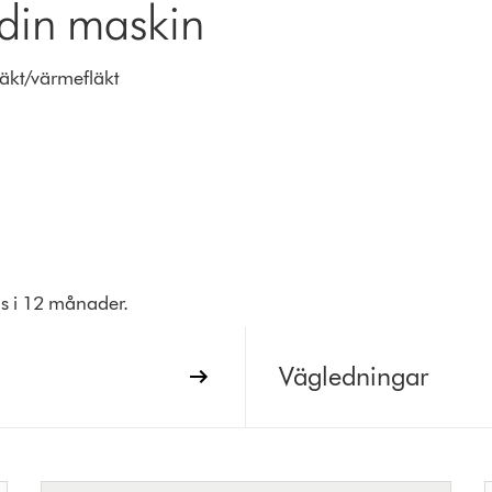
 din maskin
läkt/värmefläkt
ras i 12 månader.
Vägledningar