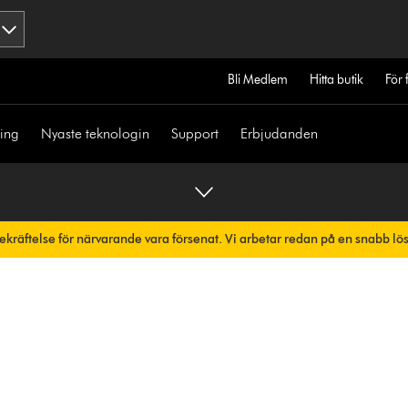
Bli Medlem
Hitta butik
För 
ning
Nyaste teknologin
Support
Erbjudanden
bekräftelse för närvarande vara försenat. Vi arbetar redan på en snabb lö
skt.