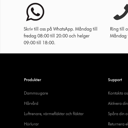
Skriv till oss på WhatsApp. Måndag till
Ring til
fredag 08:00 till 20:00 och helger
Måndag ti
09:00 till 18:00.
Produkter
Support
Dammsugare
Kontakta os
Hårvård
Aktivera din
Luftrenare, värmefläktar och fläktar
Spåra din o
Hörlurar
Returnera el