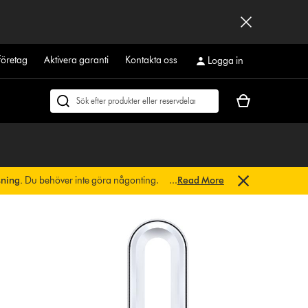
företag
Aktivera garanti
Kontakta oss
Logga in
Kundvagnen
Sök
är
på
tom
dyson.se
sning.
Du behöver inte göra någonting.
...
Read More