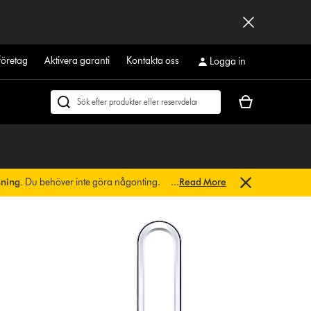
företag
Aktivera garanti
Kontakta oss
Logga in
Kundvagnen
Sök
är
på
tom
dyson.se
sning.
Du behöver inte göra någonting.
...
Read More