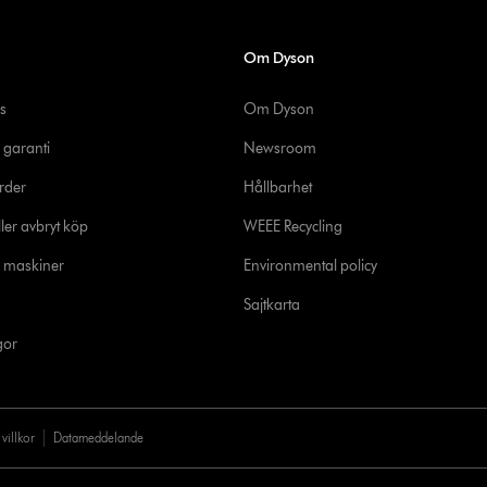
Om Dyson
s
Om Dyson
 garanti
Newsroom
rder
Hållbarhet
ler avbryt köp
WEEE Recycling
e maskiner
Environmental policy
Sajtkarta
gor
villkor
Datameddelande