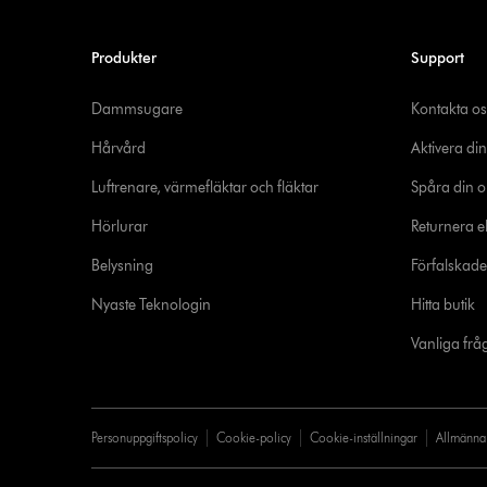
Produkter
Support
Dammsugare
Kontakta os
Hårvård
Aktivera din
Luftrenare, värmefläktar och fläktar
Spåra din o
Hörlurar
Returnera el
Belysning
Förfalskad
Nyaste Teknologin
Hitta butik
Vanliga frå
Personuppgiftspolicy
Cookie-policy
Cookie-inställningar
Allmänna 