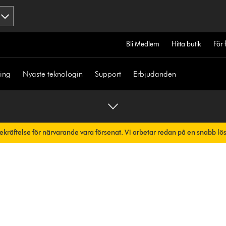
Bli Medlem
Hitta butik
För 
ning
Nyaste teknologin
Support
Erbjudanden
bekräftelse för närvarande vara försenat. Vi arbetar redan på en snabb lö
skt.