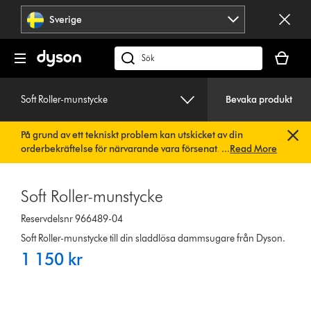
Hoppa
Sverige
över
navigering
Kundvag
är
Sök
tom
på
dyson.se
Soft Roller-munstycke
Bevaka produkt
På grund av ett tekniskt problem kan utskicket av din
orderbekräftelse för närvarande vara försenat. Vi arbetar
...
Read More
redan på en snabb lösning.
Du behöver inte göra någonting.
Din orderbekräftelse kommer snart att skickas till dig
automatiskt.
Soft Roller-munstycke
Reservdelsnr 966489-04
Soft Roller-munstycke till din sladdlösa dammsugare från Dyson.
1 150 kr