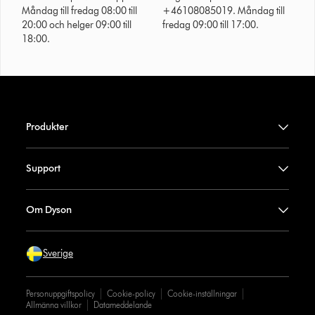
Måndag till fredag 08:00 till
+46108085019. Måndag till
20:00 och helger 09:00 till
fredag 09:00 till 17:00.
18:00.
Produkter
Support
Om Dyson
Sverige
Personuppgiftspolicy
Cookie-policy
Cookie-inställningar
Allmänna villkor
Datameddelande