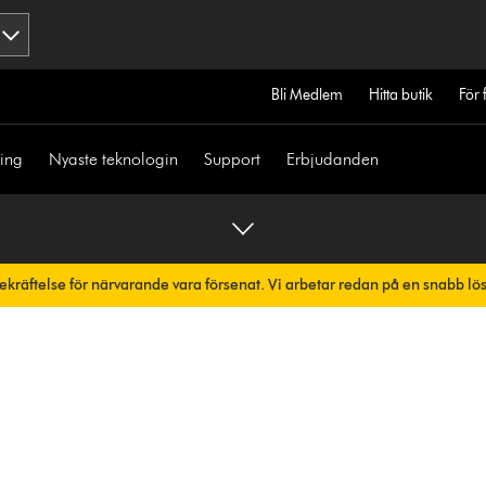
Bli Medlem
Hitta butik
För 
ning
Nyaste teknologin
Support
Erbjudanden
bekräftelse för närvarande vara försenat. Vi arbetar redan på en snabb lö
skt.