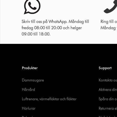
Skriv till oss på WhatsApp. Måndag till
Ring til
fredag 08:00 till 20:00 och helger
Måndag ti
09:00 till 18:00.
Produkter
Support
Dammsugare
Kontakta os
Hårvård
Aktivera din
Luftrenare, värmefläktar och fläktar
Spåra din o
Hörlurar
Returnera el