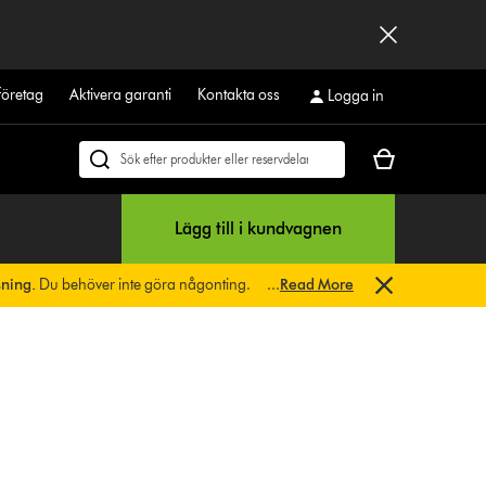
företag
Aktivera garanti
Kontakta oss
Logga in
Kundvagnen
Sök
är
på
tom
dyson.se
Lägg till i kundvagnen
sning.
Du behöver inte göra någonting.
...
Read More