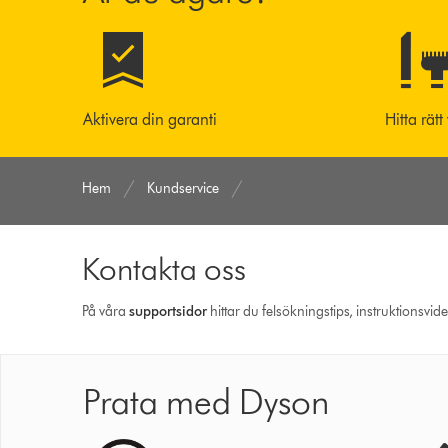
Aktivera din garanti
Hitta rätt
Hem
Kundservice
Kontakta oss
På våra
support­sidor
hittar du felsökningstips, instruktionsvid
Prata med Dyson