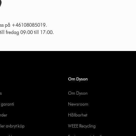
l oss på +46108085019.
ll fredag 09:00 till 17:00.
Om Dyson
s
Om Dyson
 garanti
Newsroom
rder
Hållbarhet
ler avbryt köp
WEEE Recycling