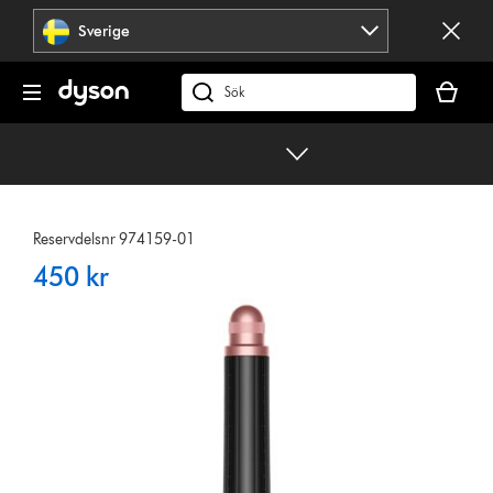
Hoppa
Sverige
över
navigering
Kundvag
är
Sök
tom
på
dyson.se
Reservdelsnr 974159-01
450 kr