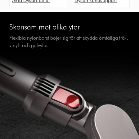
Äkta Dyson-delar
Dyson kundsupport
Skonsam mot olika ytor
Flexibla nylonborst böjer sig för att skydda ömtåliga trä-,
vinyl- och golvytor.