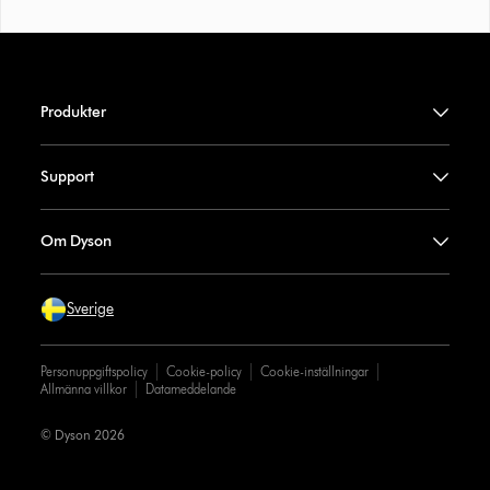
Produkter
Support
Om Dyson
Sverige
Personuppgiftspolicy
Cookie-policy
Cookie-inställningar
Allmänna villkor
Datameddelande
© Dyson 2026