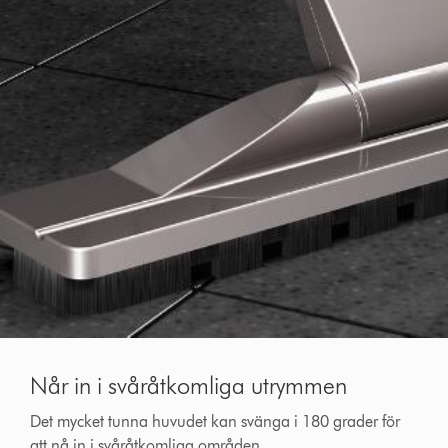
Når in i svåråtkomliga utrymmen
Det mycket tunna huvudet kan svänga i 180 grader för
att nå in i svåråtkomliga områden