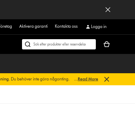
företag
Aktivera garanti
Kontakta oss
Logga in
Kundvagnen
Sök
är
på
tom
dyson.se
sning.
Du behöver inte göra någonting.
...
Read More