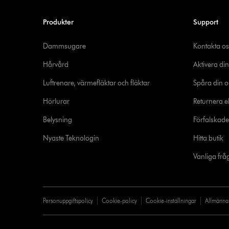
Produkter
Support
Dammsugare
Kontakta os
Hårvård
Aktivera din
Luftrenare, värmefläktar och fläktar
Spåra din o
Hörlurar
Returnera el
Belysning
Förfalskad
Nyaste Teknologin
Hitta butik
Vanliga frå
Personuppgiftspolicy
Cookie-policy
Cookie-inställningar
Allmänna 