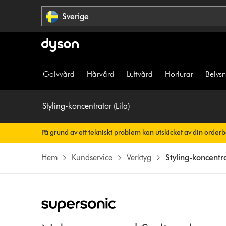
Hoppa
Sverige
över
navigering
Golvvård
Hårvård
Luftvård
Hörlurar
Belys
Styling-koncentrator (Lila)
På grund av ett tekniskt problem kan utskicket av din order
Din orderbekräftelse kommer snart att skickas till dig automati
Hem
Kundservice
Verktyg
Styling-koncentra