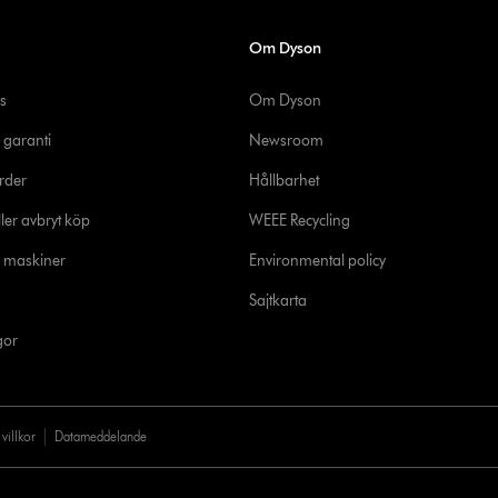
Om Dyson
s
Om Dyson
 garanti
Newsroom
rder
Hållbarhet
ler avbryt köp
WEEE Recycling
e maskiner
Environmental policy
Sajtkarta
gor
villkor
Datameddelande