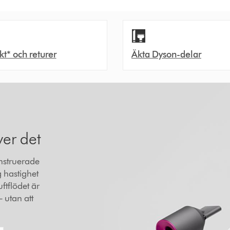
akt* och returer
Äkta Dyson-delar
ver det
nstruerade
g hastighet
ftflödet är
– utan att