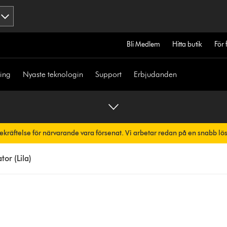
Bli Medlem
Hitta butik
För 
ning
Nyaste teknologin
Support
Erbjudanden
bekräftelse för närvarande vara försenat. Vi arbetar redan på en snabb lö
skt.
tor (Lila)