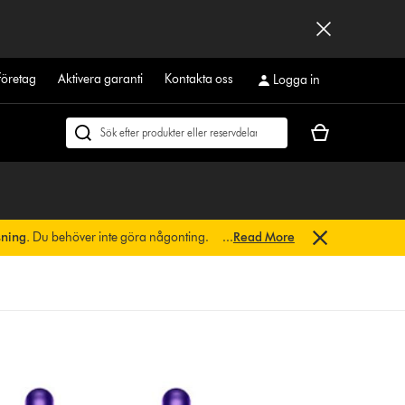
företag
Aktivera garanti
Kontakta oss
Logga in
Kundvagnen
Sök
är
på
tom
dyson.se
sning.
Du behöver inte göra någonting.
...
Read More