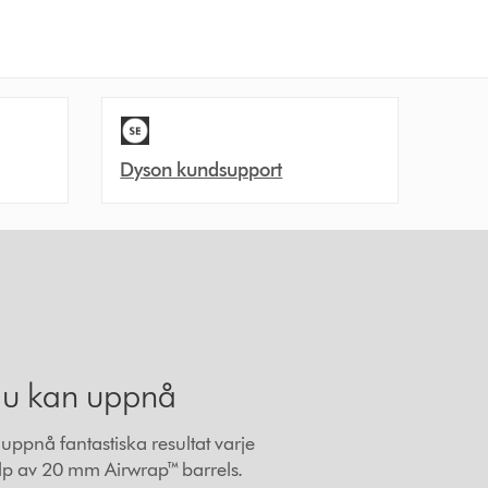
Dyson kundsupport
du kan uppnå
uppnå fantastiska resultat varje
p av 20 mm Airwrap™ barrels.