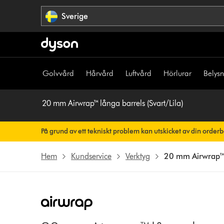
Hoppa
Sverige
över
navigering
Golvvård
Hårvård
Luftvård
Hörlurar
Belys
20 mm Airwrap™ långa barrels (Svart/Lila)
På grund av ett tekniskt problem kan utskicket av din order
Din orderbekräftelse kommer snart att skickas till dig automati
Hem
Kundservice
Verktyg
20 mm Airwrap™ l