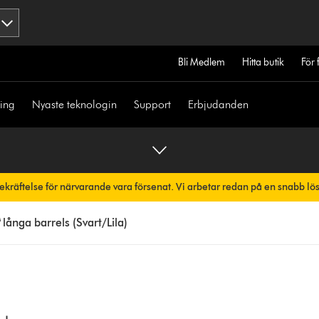
Bli Medlem
Hitta butik
För 
ning
Nyaste teknologin
Support
Erbjudanden
bekräftelse för närvarande vara försenat. Vi arbetar redan på en snabb lö
skt.
ånga barrels (Svart/Lila)