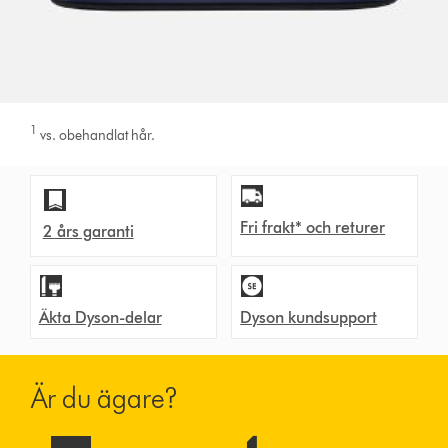
1
vs. obehandlat hår.
Fri frakt* och returer
2 års garanti
Äkta Dyson-delar
Dyson kundsupport
Är du ägare?