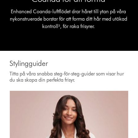
Enhanced Coanda-luftflödet drar håret till ytan på våra
nykonstruerade borstar för att forma ditt hår med utökad
kontroll², för raka frisyrer.
Stylingguider
Titta på våra snabba steg-för-steg-guider som visar hur
du ska skapa din perfekta frisyr.