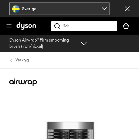
Hoppa
Sverige
över
navigering
Kundvag
är
Sök
tom
på
Dyson Airwrap™ Firm smoothing
dyson.se
brush (Iron/nickel)
Verktyg