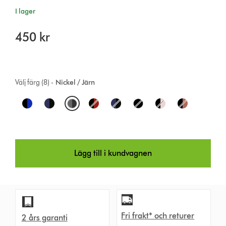
I lager
450 kr
Välj färg (8) -
Nickel / Järn
O
p
t
Lägg till i kundvagnen
i
o
n
s
Fri frakt* och returer
2 års garanti