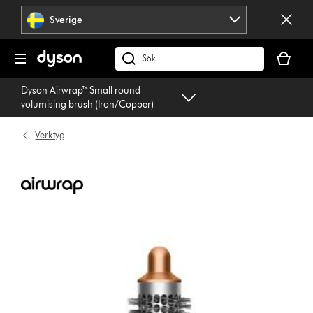
Hoppa
Sverige
över
navigering
Kundvag
är
Sök
tom
på
Dyson Airwrap™ Small round
dyson.se
volumising brush (Iron/Copper)
Verktyg