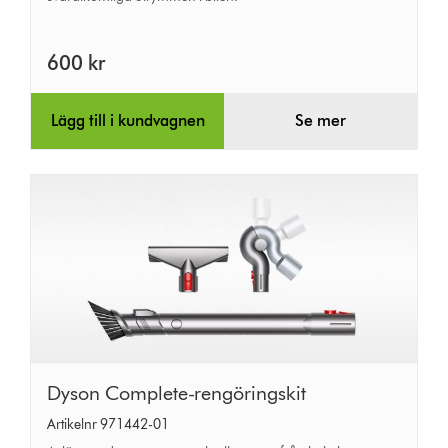
600 kr
Lägg till i kundvagnen
Se mer
Dyson
Dyson Complete-rengöringskit
Complete-
Artikelnr 971442-01