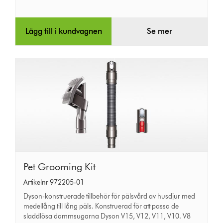
Lägg till i kundvagnen
Se mer
Pet
Pet Grooming Kit
Grooming
Artikelnr 972205-01
Kit
Dyson-konstruerade tillbehör för pälsvård av husdjur med
medellång till lång päls. Konstruerad för att passa de
sladdlösa dammsugarna Dyson V15, V12, V11, V10. V8