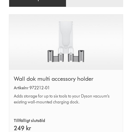
Wall
Wall dok multi accessory holder
dok
Artikelnr 972212-01
multi
Adds storage for up to six tools to your Dyson vacuum’s
accessory
existing wall-mounted charging dock.
holder
Tillfälligt slutsåld
249 kr