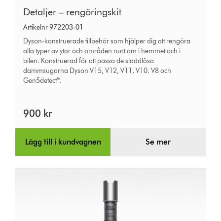
Detaljer
Detaljer – rengöringskit
–
Artikelnr 972203-01
rengöringskit
Dyson-konstruerade tillbehör som hjälper dig att rengöra
alla typer av ytor och områden runt om i hemmet och i
bilen. Konstruerad för att passa de sladdlösa
dammsugarna Dyson V15, V12, V11, V10. V8 och
Gen5detect™.
900 kr
Lägg till i kundvagnen
Se mer