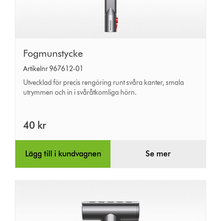
Fogmunstycke
Fogmunstycke
Artikelnr 967612-01
Utvecklad för precis rengöring runt svåra kanter, smala
utrymmen och in i svåråtkomliga hörn.
40 kr
Lägg till i kundvagnen
Se mer