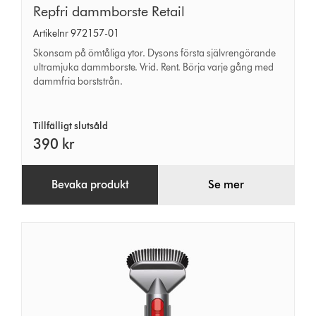
Repfri
Repfri dammborste Retail
dammborste
Artikelnr 972157-01
Retail
Skonsam på ömtåliga ytor. Dysons första självrengörande
ultramjuka dammborste. Vrid. Rent. Börja varje gång med
dammfria borststrån.
Tillfälligt slutsåld
390 kr
Bevaka produkt
Se mer