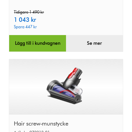
Tidigare 1 490 kr
1 043 kr
Spara 447 kr
original
current
price:
price:
Lägg till i kundvagnen
Se mer
Hair
Hair screw-munstycke
screw-