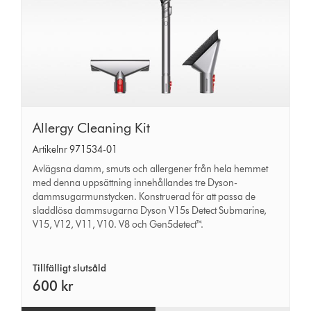
Allergy
Allergy Cleaning Kit
Cleaning
Artikelnr 971534-01
Kit
Avlägsna damm, smuts och allergener från hela hemmet
med denna uppsättning innehållandes tre Dyson-
dammsugarmunstycken. Konstruerad för att passa de
sladdlösa dammsugarna Dyson V15s Detect Submarine,
V15, V12, V11, V10. V8 och Gen5detect™.
Tillfälligt slutsåld
600 kr