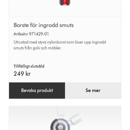
Borste
Borste för ingrodd smuts
för
Artikelnr 971429-01
ingrodd
Utrustad med styva nylonborst som löser upp ingrodd
smuts
smuts från golv och möbler.
Tillfälligt slutsåld
249 kr
Bevaka produkt
Se mer