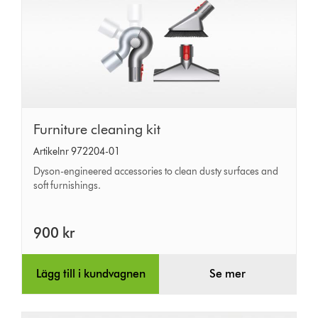
Furniture
Furniture cleaning kit
cleaning
Artikelnr 972204-01
kit
Dyson-engineered accessories to clean dusty surfaces and
soft furnishings.
900 kr
Lägg till i kundvagnen
Se mer