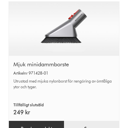
Mjuk
Mjuk minidammborste
minidammborste
Artikelnr 971428-01
Utrustad med mjuka nylonborst för rengöring av ömtåliga
ytor och tyger.
Tillfälligt slutsåld
249 kr