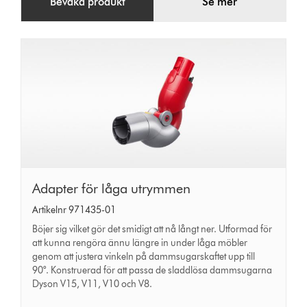
Bevaka produkt
Se mer
Adapter
Adapter för låga utrymmen
för
Artikelnr 971435-01
låga
Böjer sig vilket gör det smidigt att nå långt ner. Utformad för
utrymmen
att kunna rengöra ännu längre in under låga möbler
genom att justera vinkeln på dammsugarskaftet upp till
90°. Konstruerad för att passa de sladdlösa dammsugarna
Dyson V15, V11, V10 och V8.