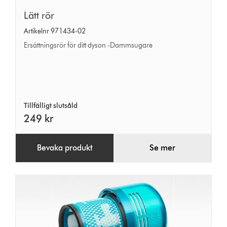
Lätt
Lätt rör
rör
Artikelnr 971434-02
Ersättningsrör för ditt dyson -Dammsugare
Tillfälligt slutsåld
249 kr
Bevaka produkt
Se mer