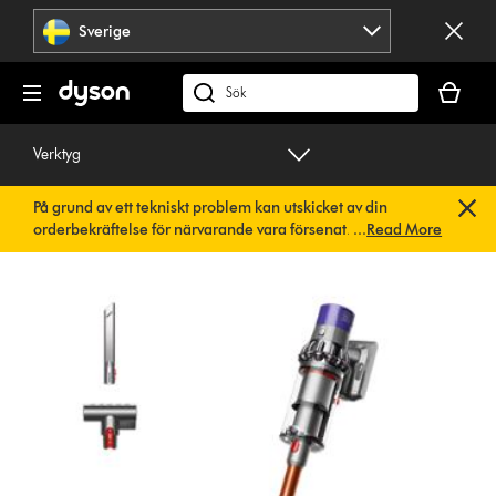
Hoppa
Sverige
över
navigering
Kundvag
är
Sök
tom
på
dyson.se
Verktyg
På grund av ett tekniskt problem kan utskicket av din
orderbekräftelse för närvarande vara försenat. Vi arbetar
...
Read More
redan på en snabb lösning.
Du behöver inte göra någonting.
Din orderbekräftelse kommer snart att skickas till dig
automatiskt.