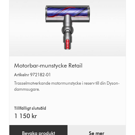
Motorbar-
Motorbar-munstycke Retail
munstycke
Artikelnr 972182-01
Retail
Trasselmotverkande motormunstycke i reserv till din Dyson-
dammsugare.
Tillfälligt slutsåld
1 150 kr
Bevaka produkt
Se mer