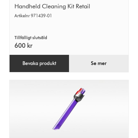
Handheld
Handheld Cleaning Kit Retail
Cleaning
Artikelnr 971439-01
Kit
Retail
Tillfälligt slutsåld
600 kr
Bevaka produkt
Se mer