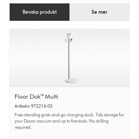
Bevaka produkt
Se mer
Floor
Floor Dok™ Multi
Dok™
Artikelnr 972214-03
Multi
Free-standing grab-and-go charging dock. Tidy storage for
your Dyson vacuum and up to five tools. No drilling
required.