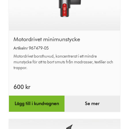
Motordrivet
Motordrivet minimunstycke
minimunstycke
Artikelnr 967479-05
Motordrivet borsthuvud, koncentrerat i ett mindre
munstycke för att ta bort smuts från madrasser, textilier och
trappor.
600 kr
Lägg till i kundvagnen
Se mer