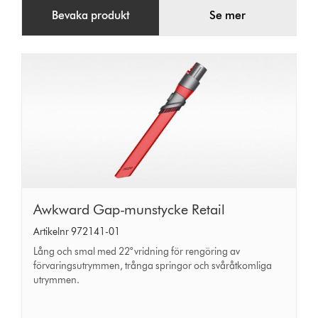
Bevaka produkt
Se mer
Awkward
Awkward Gap-munstycke Retail
Gap-
Artikelnr 972141-01
munstycke
Lång och smal med 22° vridning för rengöring av
Retail
förvaringsutrymmen, trånga springor och svåråtkomliga
utrymmen.