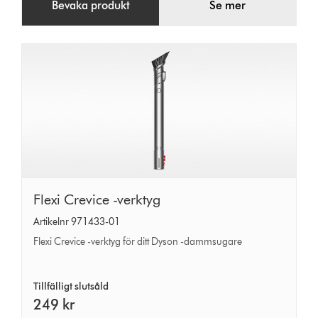
Bevaka produkt
Se mer
Flexi
Flexi Crevice -verktyg
Crevice
Artikelnr 971433-01
-
Flexi Crevice -verktyg för ditt Dyson -dammsugare
verktyg
Tillfälligt slutsåld
249 kr