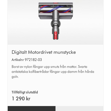
Digitalt
Digitalt Motordrivet munstycke
Motordrivet
Artikelnr 972182-03
munstycke
Borst av nylon fångar upp smuts från mattor. Svarta
antistatiska kolfibertrådar fångar upp damm från hårda
golv.
Tillfälligt slutsåld
1 290 kr