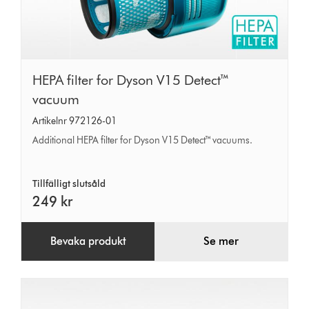
HEPA
HEPA filter for Dyson V15 Detect™
filter
vacuum
for
Artikelnr 972126-01
Dyson
Additional HEPA filter for Dyson V15 Detect™ vacuums.
V15
Detect™
Tillfälligt slutsåld
vacuum
249 kr
Bevaka produkt
Se mer