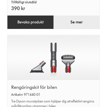
Tillfälligt slutsåld
390 kr
Bevaka produkt
Se mer
Rengöringskit
Rengöringskit för bilen
för
Artikelnr 971440-01
bilen
Tre Dyson-munstycken som hjälper dig att effektivt rengöra
svåråtkomliga utrymmen i bilen.