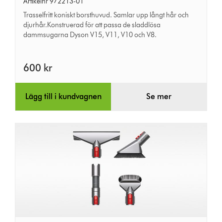
Artikelnr 972213-01
munstycke
Trasselfritt koniskt borsthuvud. Samlar upp långt hår och
djurhår.Konstruerad för att passa de sladdlösa
dammsugarna Dyson V15, V11, V10 och V8.
600 kr
Lägg till i kundvagnen
Se mer