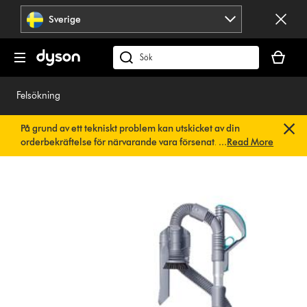
Hoppa
Sverige
över
navigering
Kundvag
är
Sök
tom
på
dyson.se
Felsökning
På grund av ett tekniskt problem kan utskicket av din
orderbekräftelse för närvarande vara försenat. Vi arbetar
...
Read More
redan på en snabb lösning.
Du behöver inte göra någonting.
Din orderbekräftelse kommer snart att skickas till dig
automatiskt.