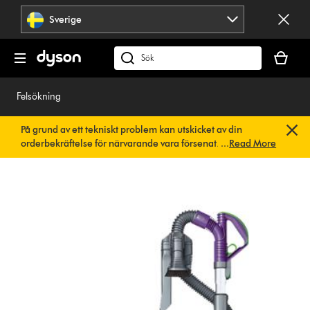
Hoppa
Sverige
över
navigering
Kundvag
är
Sök
tom
på
dyson.se
Felsökning
På grund av ett tekniskt problem kan utskicket av din
orderbekräftelse för närvarande vara försenat. Vi arbetar
...
Read More
redan på en snabb lösning.
Du behöver inte göra någonting.
Din orderbekräftelse kommer snart att skickas till dig
automatiskt.