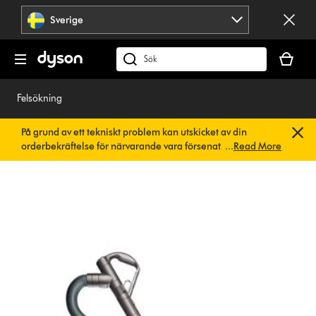
Hoppa
Sverige
över
navigering
Kundvag
är
Sök
tom
på
dyson.se
Felsökning
På grund av ett tekniskt problem kan utskicket av din
orderbekräftelse för närvarande vara försenat. Vi arbetar
...
Read More
redan på en snabb lösning.
Du behöver inte göra någonting.
Din orderbekräftelse kommer snart att skickas till dig
automatiskt.