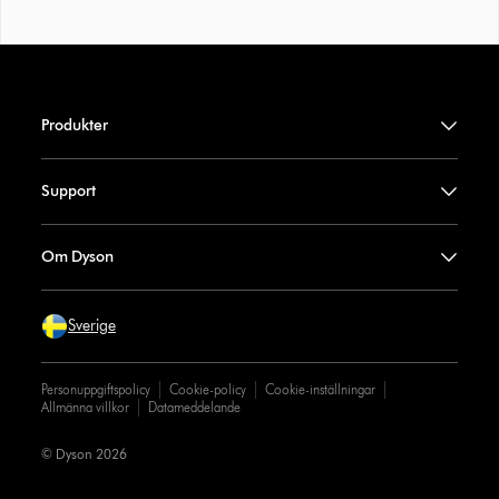
Produkter
Support
Om Dyson
Sverige
Personuppgiftspolicy
Cookie-policy
Cookie-inställningar
Allmänna villkor
Datameddelande
© Dyson 2026