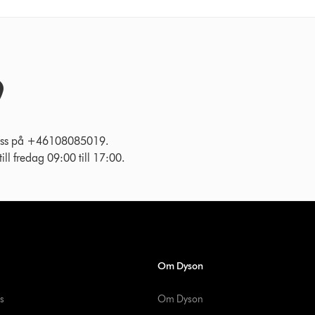
l oss på +46108085019.
ll fredag 09:00 till 17:00.
Om Dyson
s
Om Dyson