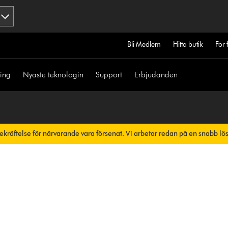
Bli Medlem
Hitta butik
För 
ning
Nyaste teknologin
Support
Erbjudanden
bekräftelse för närvarande vara försenat. Vi arbetar redan på en snabb lö
skt.