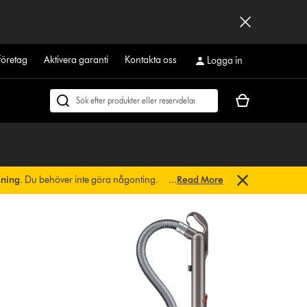
företag
Aktivera garanti
Kontakta oss
Logga in
Kundvagnen
Sök
är
på
tom
dyson.se
sning.
Du behöver inte göra någonting.
...
Read More