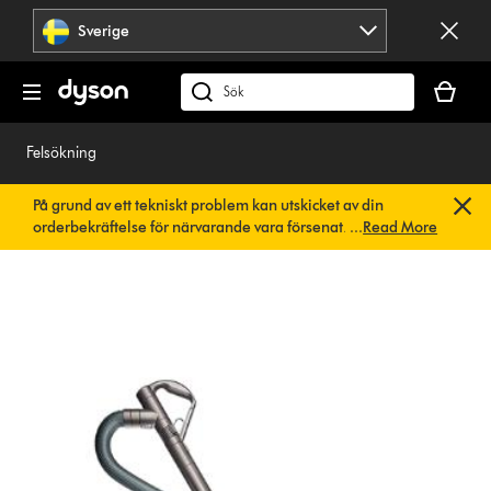
Hoppa
Sverige
över
navigering
Kundvag
är
Sök
tom
på
dyson.se
Felsökning
På grund av ett tekniskt problem kan utskicket av din
orderbekräftelse för närvarande vara försenat. Vi arbetar
...
Read More
redan på en snabb lösning.
Du behöver inte göra någonting.
Din orderbekräftelse kommer snart att skickas till dig
automatiskt.