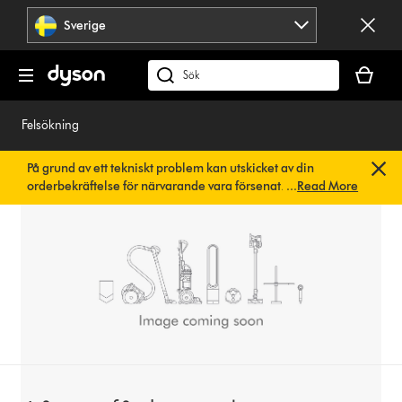
Hoppa
Sverige
över
navigering
Kundvag
är
Sök
tom
på
dyson.se
Felsökning
På grund av ett tekniskt problem kan utskicket av din
orderbekräftelse för närvarande vara försenat. Vi arbetar
...
Read More
redan på en snabb lösning.
Du behöver inte göra någonting.
Din orderbekräftelse kommer snart att skickas till dig
automatiskt.