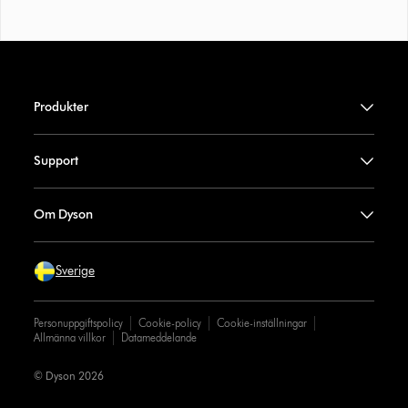
Produkter
Support
Om Dyson
Sverige
Personuppgiftspolicy
Cookie-policy
Cookie-inställningar
Allmänna villkor
Datameddelande
© Dyson 2026