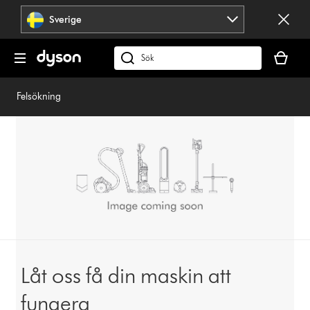
Hoppa
Sverige
över
navigering
Kundvag
är
Sök
tom
på
dyson.se
Felsökning
Låt oss få din maskin att
fungera