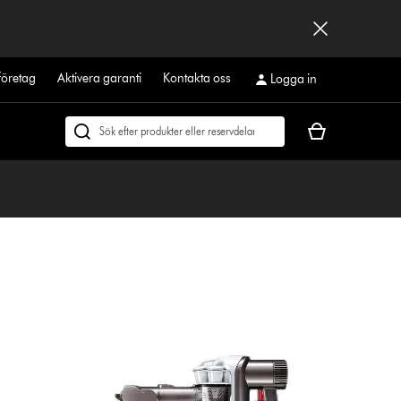
företag
Aktivera garanti
Kontakta oss
Logga in
Kundvagnen
Sök
är
på
tom
dyson.se