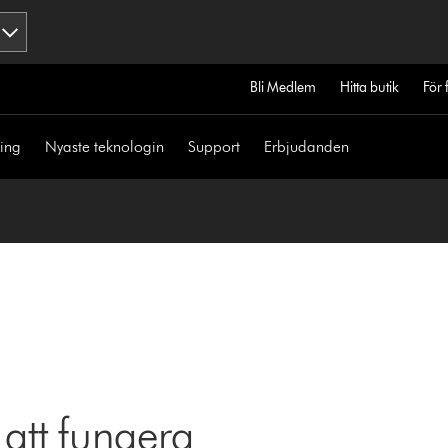
Bli Medlem
Hitta butik
För 
ning
Nyaste teknologin
Support
Erbjudanden
 att fungera