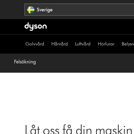
Hoppa
Sverige
över
navigering
Golvvård
Hårvård
Luftvård
Hörlurar
Belys
Felsökning
Låt oss få din maskin