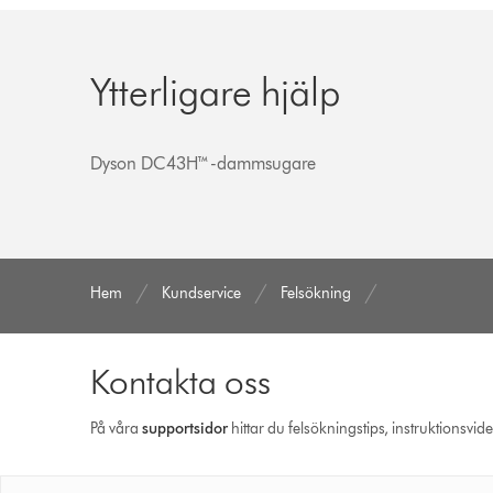
Ytterligare hjälp
Dyson DC43H™-dammsugare
Hem
Kundservice
Felsökning
Kontakta oss
På våra
support­sidor
hittar du felsökningstips, instruktionsvid