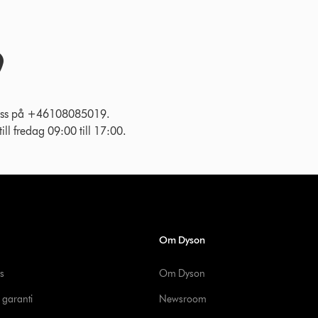
l oss på +46108085019.
ll fredag 09:00 till 17:00.
Om Dyson
s
Om Dyson
 garanti
Newsroom