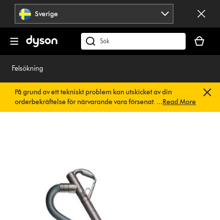
Hoppa
Sverige
över
navigering
Kundvag
är
Sök
tom
på
dyson.se
Felsökning
På grund av ett tekniskt problem kan utskicket av din
orderbekräftelse för närvarande vara försenat. Vi arbetar
...
Read More
redan på en snabb lösning.
Du behöver inte göra någonting.
Din orderbekräftelse kommer snart att skickas till dig
automatiskt.