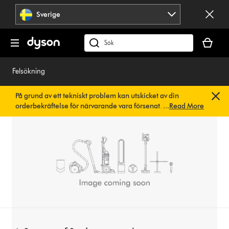
Hoppa
Sverige
över
navigering
Kundvag
är
Sök
tom
på
dyson.se
Felsökning
På grund av ett tekniskt problem kan utskicket av din
orderbekräftelse för närvarande vara försenat. Vi arbetar
...
Read More
redan på en snabb lösning.
Du behöver inte göra någonting.
Din orderbekräftelse kommer snart att skickas till dig
automatiskt.