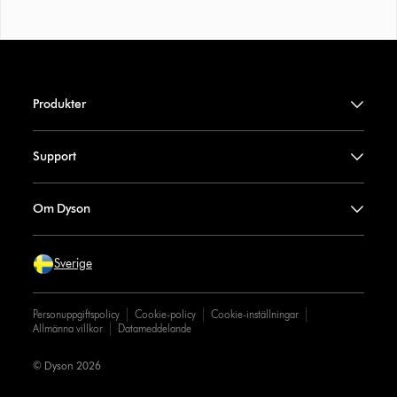
Produkter
Support
Om Dyson
Sverige
Personuppgiftspolicy
Cookie-policy
Cookie-inställningar
Allmänna villkor
Datameddelande
© Dyson 2026