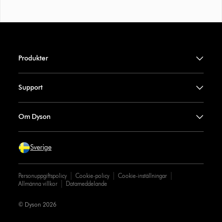
Produkter
Support
Om Dyson
Sverige
Personuppgiftspolicy
Cookie-policy
Cookie-inställningar
Allmänna villkor
Datameddelande
© Dyson 2026