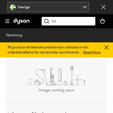
Hoppa
Sverige
över
navigering
Kundvag
är
Sök
tom
på
dyson.se
Felsökning
På grund av ett tekniskt problem kan utskicket av din
orderbekräftelse för närvarande vara försenat. Vi arbetar
...
Read More
redan på en snabb lösning.
Du behöver inte göra någonting.
Din orderbekräftelse kommer snart att skickas till dig
automatiskt.