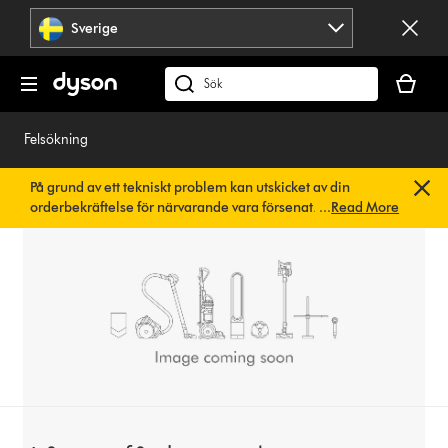
Hoppa
Sverige
över
navigering
Kundvag
är
Sök
tom
på
dyson.se
Felsökning
På grund av ett tekniskt problem kan utskicket av din
orderbekräftelse för närvarande vara försenat. Vi arbetar
...
Read More
redan på en snabb lösning.
Du behöver inte göra någonting.
Din orderbekräftelse kommer snart att skickas till dig
automatiskt.