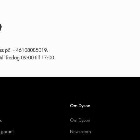
l oss på +46108085019.
ll fredag 09:00 till 17:00.
Om Dyson
s
Om Dyson
 garanti
Newsroom