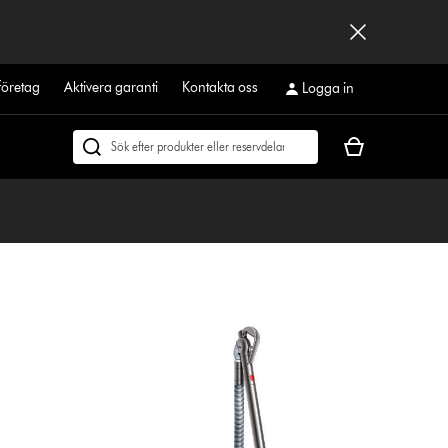
företag
Aktivera garanti
Kontakta oss
Logga in
Kundvagnen
Sök
är
på
tom
dyson.se