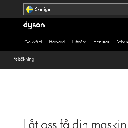
Hoppa
Sverige
över
navigering
Golvvård
Hårvård
Luftvård
Hörlurar
Belys
Felsökning
Låt oss få din maskin