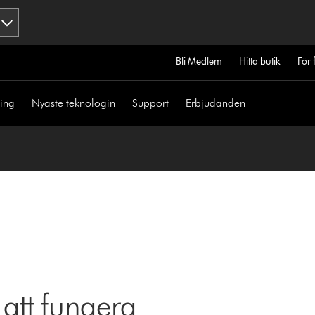
Bli Medlem
Hitta butik
För 
ning
Nyaste teknologin
Support
Erbjudanden
 att fungera