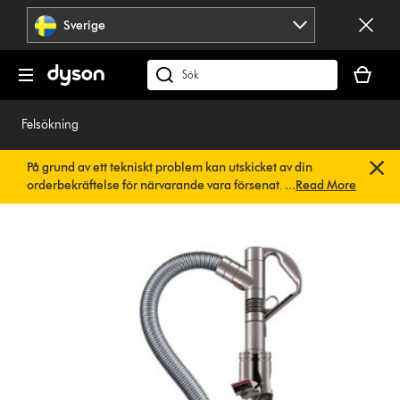
Hoppa
Sverige
över
navigering
Kundvag
är
Sök
tom
på
dyson.se
Felsökning
På grund av ett tekniskt problem kan utskicket av din
orderbekräftelse för närvarande vara försenat. Vi arbetar
...
Read More
redan på en snabb lösning.
Du behöver inte göra någonting.
Din orderbekräftelse kommer snart att skickas till dig
automatiskt.