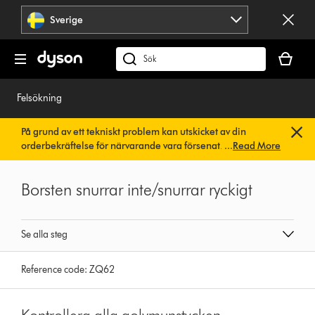
Hoppa
Sverige
över
navigering
Kundvag
är
Sök
tom
på
dyson.se
Felsökning
På grund av ett tekniskt problem kan utskicket av din
orderbekräftelse för närvarande vara försenat. Vi arbetar
...
Read More
redan på en snabb lösning.
Du behöver inte göra någonting.
Din orderbekräftelse kommer snart att skickas till dig
Borsten snurrar inte/snurrar ryckigt
automatiskt.
Se alla steg
Reference code:
ZQ62