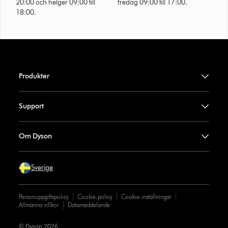
20:00 och helger 09:00 till
fredag 09:00 till 17:00.
18:00.
Produkter
Support
Om Dyson
Sverige
Personuppgiftspolicy
Cookie-policy
Cookie-inställningar
Allmänna villkor
Datameddelande
© Dyson 2026