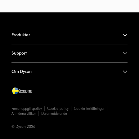
Produkter
Support
Om Dyson
Sverige
Personuppgiftspolicy
Cookie-policy
Cookie-inställningar
Allmänna villkor
Datameddelande
© Dyson 2026