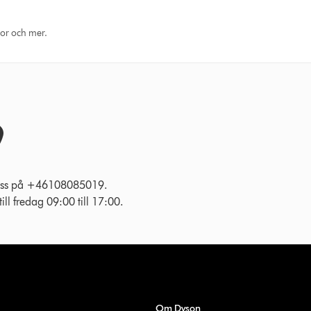
eor och mer.
l oss på +46108085019.
ll fredag 09:00 till 17:00.
Om Dyson