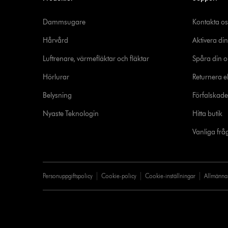
Dammsugare
Kontakta os
Hårvård
Aktivera din
Luftrenare, värmefläktar och fläktar
Spåra din o
Hörlurar
Returnera el
Belysning
Förfalskad
Nyaste Teknologin
Hitta butik
Vanliga frå
Personuppgiftspolicy
Cookie-policy
Cookie-inställningar
Allmänna 