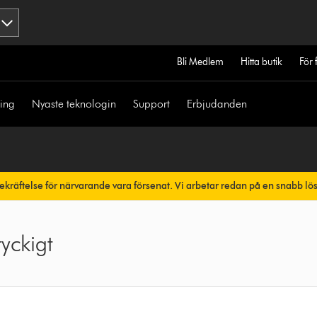
Bli Medlem
Hitta butik
För 
ning
Nyaste teknologin
Support
Erbjudanden
bekräftelse för närvarande vara försenat. Vi arbetar redan på en snabb lö
skt.
ryckigt