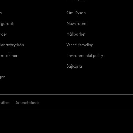
s
Om Dyson
 garanti
Newsroom
rder
Hållbarhet
ler avbryt köp
WEEE Recycling
e maskiner
Environmental policy
Sajtkarta
gor
villkor
Datameddelande