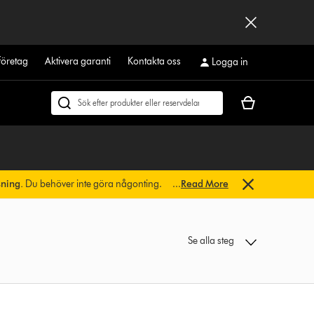
företag
Aktivera garanti
Kontakta oss
Logga in
Kundvagnen
Sök
är
på
tom
dyson.se
sning.
Du behöver inte göra någonting.
...
Read More
Se alla steg