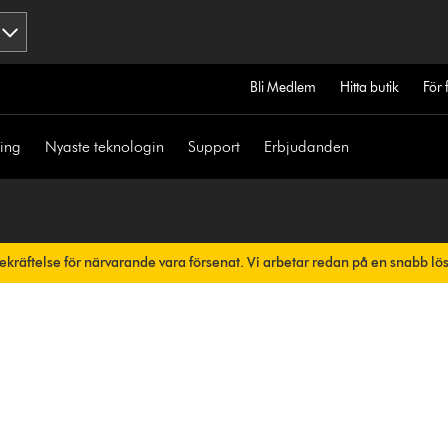
Bli Medlem
Hitta butik
För 
ning
Nyaste teknologin
Support
Erbjudanden
bekräftelse för närvarande vara försenat. Vi arbetar redan på en snabb lö
skt.