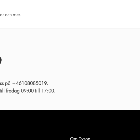
eor och mer.
l oss på +46108085019.
ll fredag 09:00 till 17:00.
Om Dyson