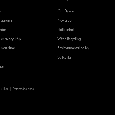
s
Om Dyson
 garanti
Newsroom
rder
Hållbarhet
ler avbryt köp
WEEE Recycling
e maskiner
Environmental policy
Sajtkarta
gor
villkor
Datameddelande