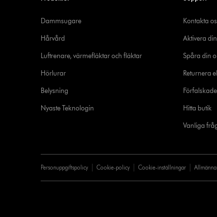
Dammsugare
Kontakta os
Hårvård
Aktivera din
Luftrenare, värmefläktar och fläktar
Spåra din o
Hörlurar
Returnera el
Belysning
Förfalskad
Nyaste Teknologin
Hitta butik
Vanliga frå
Personuppgiftspolicy
Cookie-policy
Cookie-inställningar
Allmänna 