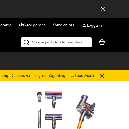
företag
Aktivera garanti
Kontakta oss
Logga in
Kundvagnen
Sök
är
på
tom
dyson.se
sning.
Du behöver inte göra någonting.
...
Read More