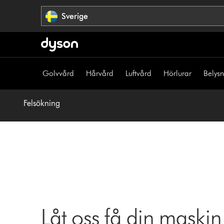
Hoppa
Sverige
över
navigering
Golvvård
Hårvård
Luftvård
Hörlurar
Belys
Felsökning
Låt oss få din maskin