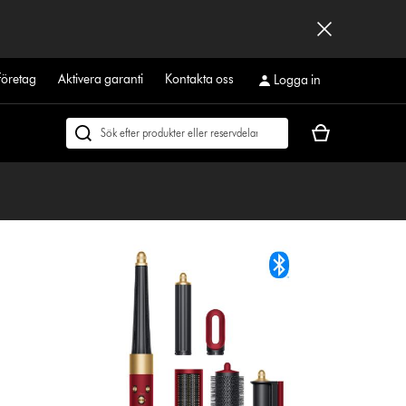
företag
Aktivera garanti
Kontakta oss
Logga in
Kundvagnen
Sök
är
på
tom
dyson.se