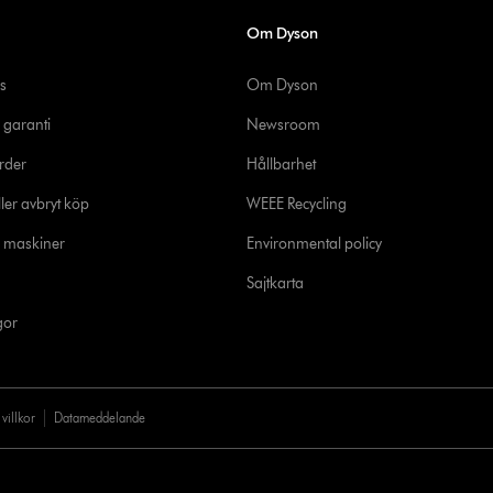
Om Dyson
s
Om Dyson
 garanti
Newsroom
rder
Hållbarhet
ler avbryt köp
WEEE Recycling
e maskiner
Environmental policy
Sajtkarta
gor
villkor
Datameddelande