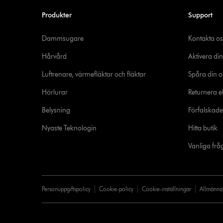
Produkter
Support
Dammsugare
Kontakta os
Hårvård
Aktivera din
Luftrenare, värmefläktar och fläktar
Spåra din o
Hörlurar
Returnera el
Belysning
Förfalskad
Nyaste Teknologin
Hitta butik
Vanliga frå
Personuppgiftspolicy
Cookie-policy
Cookie-inställningar
Allmänna 