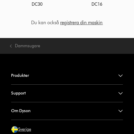
DC30
DC16
Du kan också
registrera din maskin
Dammsugare
Produkter
Support
Om Dyson
Sverige