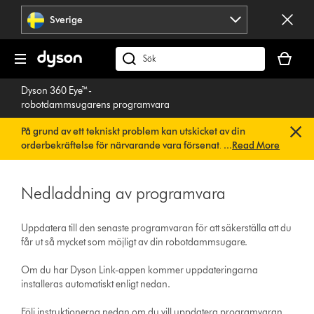
Hoppa
Sverige
över
navigering
Kundvag
är
Sök
tom
på
Dyson 360 Eye™-
dyson.se
robotdammsugarens programvara
På grund av ett tekniskt problem kan utskicket av din
orderbekräftelse för närvarande vara försenat. Vi arbetar
...
Read More
redan på en snabb lösning.
Du behöver inte göra någonting.
Din orderbekräftelse kommer snart att skickas till dig
automatiskt.
Nedladdning av programvara
Uppdatera till den senaste programvaran för att säkerställa att du
får ut så mycket som möjligt av din robotdammsugare.
Om du har Dyson Link-appen kommer uppdateringarna
installeras automatiskt enligt nedan.
Följ instruktionerna nedan om du vill uppdatera programvaran