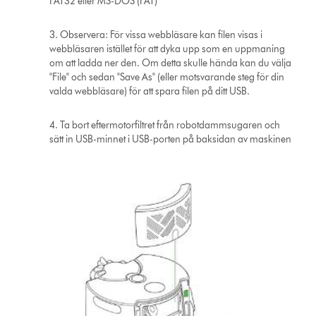
FAT32 eller MS-DOS (FAT)
3. Observera: För vissa webbläsare kan filen visas i
webbläsaren istället för att dyka upp som en uppmaning
om att ladda ner den. Om detta skulle hända kan du välja
"File" och sedan "Save As" (eller motsvarande steg för din
valda webbläsare) för att spara filen på ditt USB.
4. Ta bort eftermotorfiltret från robotdammsugaren och
sätt in USB-minnet i USB-porten på baksidan av maskinen