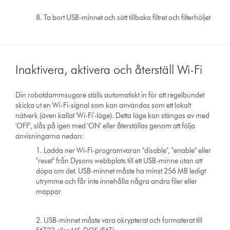
8. Ta bort USB-minnet och sätt tillbaka filtret och filterhöljet
Inaktivera, aktivera och återställ Wi-Fi
Din robotdammsugare ställs automatiskt in för att regelbundet
skicka ut en Wi-Fi-signal som kan användas som ett lokalt
nätverk (även kallat 'Wi-Fi'-läge). Detta läge kan stängas av med
'OFF', slås på igen med 'ON' eller återställas genom att följa
anvisningarna nedan:
1. Ladda ner Wi-Fi-programvaran "disable", "enable" eller
"reset" från Dysons webbplats till ett USB-minne utan att
döpa om det. USB-minnet måste ha minst 256 MB ledigt
utrymme och får inte innehålla några andra filer eller
mappar
2. USB-minnet måste vara okrypterat och formaterat till