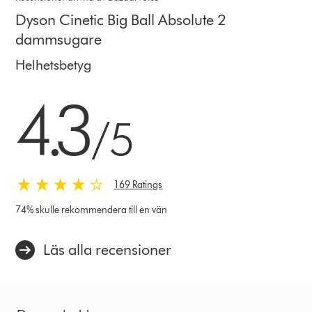
Dyson Cinetic Big Ball Absolute 2
dammsugare
Helhetsbetyg
4.3 stjärnor av 5 från 169 Ratings
4.3
/5
169 Ratings
74% skulle rekommendera till en vän
Läs alla recensioner