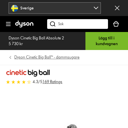
Hoppa
Sverige
över
navigering
Kundvag
är
Sök
tom
på
Dyson Cinetic Big Ball Absolute 2
Lägg till i
dyson.se
5 730 kr
kundvagnen
Dyson Cinetic Big Ball™ - dammsugare
4.3 stjärnor av 5 från 169
4.3
/5
169 Ratings
Ratings