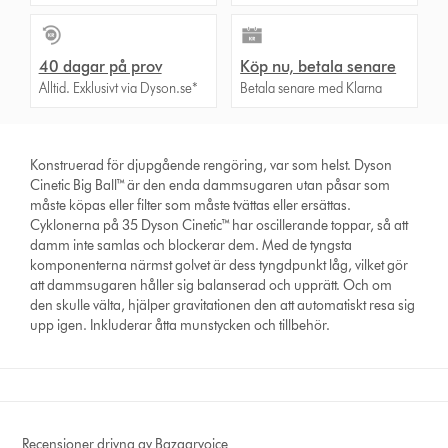
40 dagar på prov
Köp nu, betala senare
Alltid. Exklusivt via Dyson.se*
Betala senare med Klarna
Konstruerad för djupgående rengöring, var som helst. Dyson
Cinetic Big Ball™ är den enda dammsugaren utan påsar som
måste köpas eller filter som måste tvättas eller ersättas.
Cyklonerna på 35 Dyson Cinetic™ har oscillerande toppar, så att
damm inte samlas och blockerar dem. Med de tyngsta
komponenterna närmst golvet är dess tyngdpunkt låg, vilket gör
att dammsugaren håller sig balanserad och upprätt. Och om
den skulle välta, hjälper gravitationen den att automatiskt resa sig
upp igen. Inkluderar åtta munstycken och tillbehör.
Recensioner drivna av Bazaarvoice