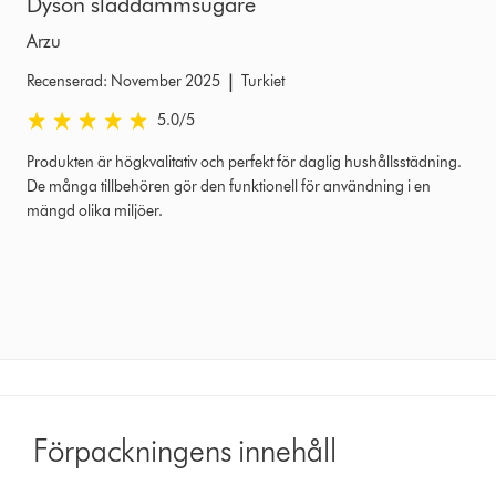
Dyson sladdammsugare
Arzu
|
Recenserad: November 2025
Turkiet
5.0 stjärnor av 5 från Recenserad: November 2025 Ratings
5.0
/5
Produkten är högkvalitativ och perfekt för daglig hushållsstädning.
De många tillbehören gör den funktionell för användning i en
mängd olika miljöer.
Förpackningens innehåll