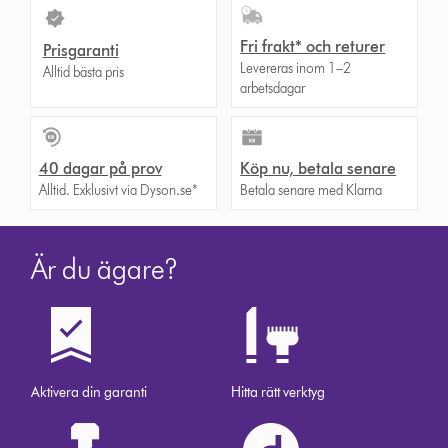
Fri frakt* och returer
Prisgaranti
Levereras inom 1–2
Alltid bästa pris
arbetsdagar
40 dagar på prov
Köp nu, betala senare
Alltid. Exklusivt via Dyson.se*
Betala senare med Klarna
Är du ägare?
Aktivera din garanti
Hitta rätt verktyg