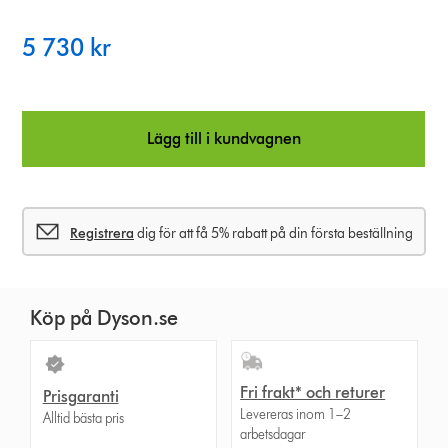
p
t
5 730 kr
i
o
Lägg till i kundvagnen
n
s
Registrera
dig för att få 5% rabatt på din första beställning
Köp på Dyson.se
Fri frakt* och returer
Prisgaranti
Levereras inom 1–2
Alltid bästa pris
arbetsdagar