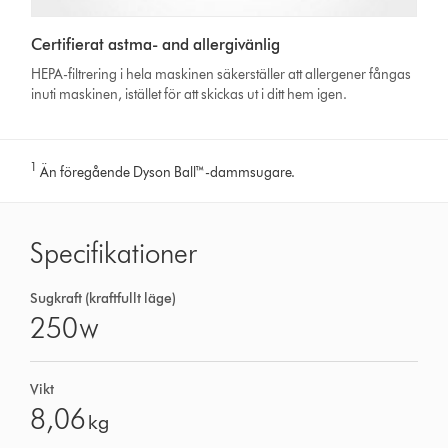
Certifierat astma- and allergivänlig
HEPA-filtrering i hela maskinen säkerställer att allergener fångas
inuti maskinen, istället för att skickas ut i ditt hem igen.
1
Än föregående Dyson Ball™-dammsugare.
Specifikationer
Sugkraft (kraftfullt läge)
250
W
Vikt
8,06
kg