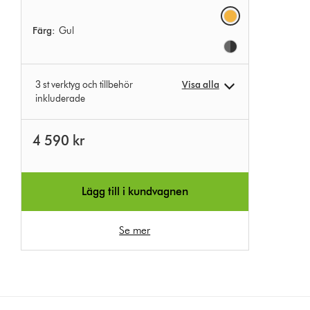
Options
Färg:
Gul
3 st verktyg och tillbehör
Visa alla
inkluderade
4 590 kr
Lägg till i kundvagnen
Se mer