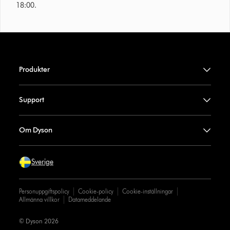
18:00.
Produkter
Support
Om Dyson
Sverige
Personuppgiftspolicy
Cookie-policy
Cookie-inställningar
Allmänna villkor
Datameddelande
© Dyson 2026