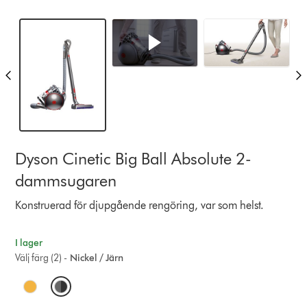
Dyson Cinetic Big Ball Absolute 2-
dammsugaren
Konstruerad för djupgående rengöring, var som helst.
I lager
Välj färg (2) -
Nickel / Järn
O