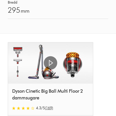
Bredd
295
mm
Dyson Cinetic Big Ball Multi Floor 2
dammsugare
4.3 stjärnor av 5 från 169 Ratings
4.3
/5
(169)