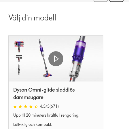
Välj din modell
Dyson Omni-glide sladdlös
dammsugare
4.5
/5
(671)
4.5
Upp till 20 minuters kraftfull rengöring.
stjärnor
av
Lättviktig och kompakt.
5