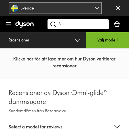
Hoppa
Sverige
över
navigering
Kundvag
är
Sök
tom
på
dyson.se
Recensioner
Välj modell
Klicka här för att läsa mer om hur Dyson verifierar
recensioner
Recensioner av Dyson Omni-glide™
dammsugare
Kundomdömen från Bazaarvoice
Select
Select a model for reviews
a