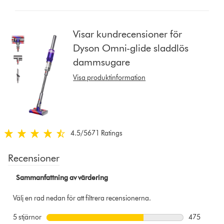
button
from
the
Visar kundrecensioner för
list
Dyson Omni-glide sladdlös
to
dammsugare
show
reviews
Visa produktinformation
for
that
model
below
4.5
/5
671 Ratings
4.5
stjärnor
av
5
från
671
Ratings