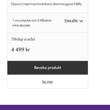
Dysons mest manövrerbara dammsugare hittills
från
671
Ratings
1 munstycke och 4 tillbehör
Visa alla
inkluderade
Tillfälligt slutsåld
4 499 kr
Bevaka produkt
Se mer