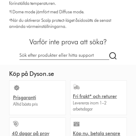
förinställda temperaturen.
³I Dome mode jämfört med Diffuse mode.
⁴När du aktiverar Scalp protect-läget åsidosätts de senast
använda värmeinställningarna.
Varför inte prova att söka?
Sök
på
dyson.se
Köp på Dyson.se
Fri frakt* och returer
Prisgaranti
Levereras inom 1–2
Alltid bästa pris
arbetsdagar
40 dagar på prov
Köp nu, betala senare