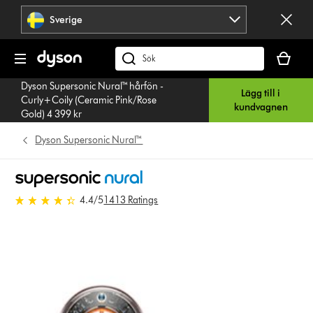
Hoppa
Sverige
över
navigering
Kundvag
är
Sök
tom
på
Dyson Supersonic Nural™ hårfön -
Lägg till i
dyson.se
Curly+Coily (Ceramic Pink/Rose
kundvagnen
Gold) 4 399 kr
Dyson Supersonic Nural™
4.4 stjärnor av 5 från 1413
4.4
/5
1413 Ratings
Ratings