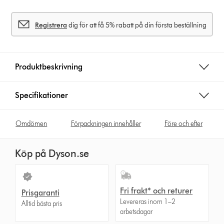
s
Registrera
dig för att få 5% rabatt på din första beställning
Produktbeskrivning
Specifikationer
Omdömen
Förpackningen innehåller
Före och efter
Köp på Dyson.se
Fri frakt* och returer
Prisgaranti
Levereras inom 1–2
Alltid bästa pris
arbetsdagar