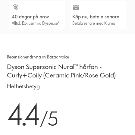
40 dagar på prov
Köp nu, betala senare
Alltid. Exklusivt via Dyson.se*
Betala senare med Klarna
Recensioner drivna av Bazaarvoice
Dyson Supersonic Nural™ hårfön -
Curly+Coily (Ceramic Pink/Rose Gold)
Helhetsbetyg
4.4 stjärnor av 5 från 1413 Ratings
4.4
/5