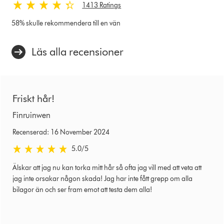
1413 Ratings
58% skulle rekommendera till en vän
Läs alla recensioner
Friskt hår!
Finruinwen
Recenserad: 16 November 2024
5.0 stjärnor av 5 från Recenserad: 16 November 2024 Ratings
5.0
/5
Älskar att jag nu kan torka mitt hår så ofta jag vill med att veta att
jag inte orsakar någon skada! Jag har inte fått grepp om alla
bilagor än och ser fram emot att testa dem alla!