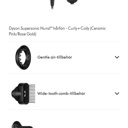
Dyson Supersonic Nural™ hårfön - Curly+Coily (Ceramic
Pink/Rose Gold)
Gentle air-tillbehör
Wide-tooth comb-tillbehör