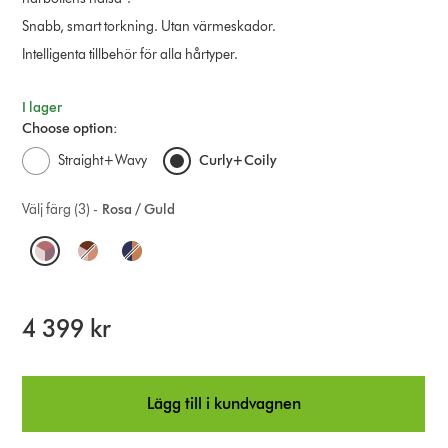
Snabb, smart torkning. Utan värmeskador.
Intelligenta tillbehör för alla hårtyper.
I lager
Choose option:
Straight+Wavy
Curly+Coily
Välj färg (3) -
Rosa / Guld
O
p
t
4 399 kr
i
o
Lägg till i kundvagnen
n