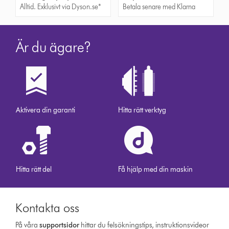
Alltid. Exklusivt via Dyson.se*
Betala senare med Klarna
Är du ägare?
Aktivera din garanti
Hitta rätt verktyg
Hitta rätt del
Få hjälp med din maskin
Kontakta oss
På våra
support­sidor
hittar du felsökningstips, instruktionsvideor