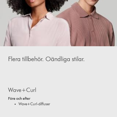
Flera tillbehör. Oändliga stilar.
This
is
Wave+Curl
a
carousel
Före och efter
with
Wave+Curl-diffuser
slides.
Use
Next