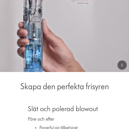
Video
Transcript
Skapa den perfekta frisyren
This
is
Slät och polerad blowout
a
carousel
Före och efter
with
slides.
Powerful air-tillbehöret