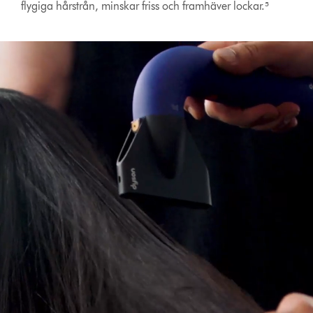
flygiga hårstrån, minskar friss och framhäver lockar.⁵
Open
video
transcript