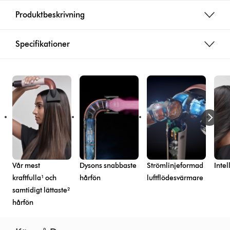
Produktbeskrivning
Specifikationer
Vår mest
Dysons snabbaste
Strömlinjeformad
Intel
kraftfulla¹ och
hårfön
luftflödesvärmare
samtidigt lättaste²
hårfön