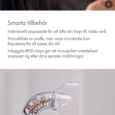
Video
Transcript
Smarta tillbehör
Individuellt anpassade för att lyfta din frisyr till nästa nivå
Förinställda av proffs, men varje munstycke kan
finjusteras för att passa din stil.
Inbyggda RFID-chips gör att munstycket omedelbart
anpassar sig efter dina senaste inställningar.
Open
video
transcript