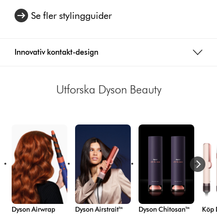
Se fler stylingguider
Innovativ kontakt-design
Utforska Dyson Beauty
Dyson Airwrap
Dyson Airstrait™
Dyson Chitosan™
Köp 