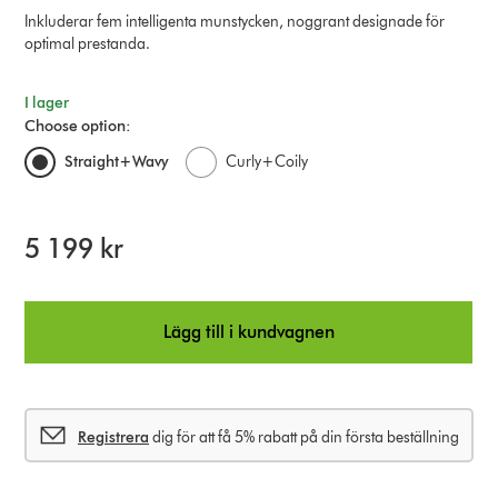
Inkluderar fem intelligenta munstycken, noggrant designade för
optimal prestanda.
I lager
Choose option:
Straight+Wavy
Curly+Coily
5 199 kr
Lägg till i kundvagnen
Registrera
dig för att få 5% rabatt på din första beställning