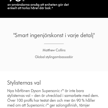
%
av användarna ansåg att enheten gör det
enkelt att torka håret där bak.⁴
"Smart ingenjörskonst i varje detalj"
Matthew Collins
Global stylingambassadör
Stylisternas val
Nya hårfönen Dyson Supersonic r™ är inte bara
stylisternas val – den är utvecklad i samarbete med dem.
Över 100 proffs har testat den och mer än 90 % håller
med om att Supersonic r™ ger salongsfinish, tämjer