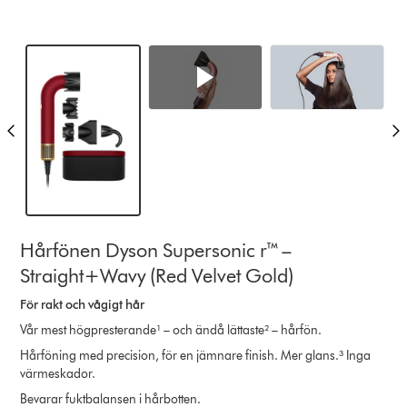
Hårfönen Dyson Supersonic r™ –
Straight+Wavy (Red Velvet Gold)
För rakt och vågigt hår
Vår mest högpresterande¹ – och ändå lättaste² – hårfön.
Hårföning med precision, för en jämnare finish. Mer glans.³ Inga
värmeskador.
Bevarar fuktbalansen i hårbotten.