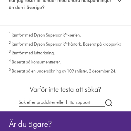
när jag reser till länder med andra nätspänningar
än den i Sverige?
1
jämfört med Dyson Supersonic™-serien.
2
jämfört med Dyson Supersonic™ hårtork. Baserat på kroppsvikt.
3
jämfört med lufttorkning.
4
Baserat på konsumenttester.
5
Baserat på en undersökning av 109 stylister, 2 december 24.
Varför inte testa att söka?
Sök
på
dyson.se
Är du ägare?