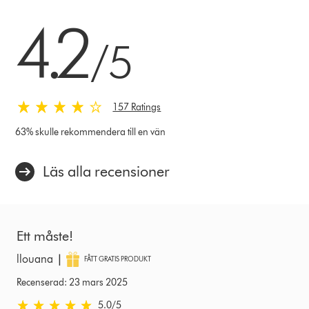
4.2 stjärnor av 5 från 157 Ratings
4.2
/5
157 Ratings
63% skulle rekommendera till en vän
Läs alla recensioner
Ett måste!
|
llouana
FÅTT GRATIS PRODUKT
Recenserad: 23 mars 2025
5.0 stjärnor av 5 från Recenserad: 23 mars 2025 Ratings
5.0
/5