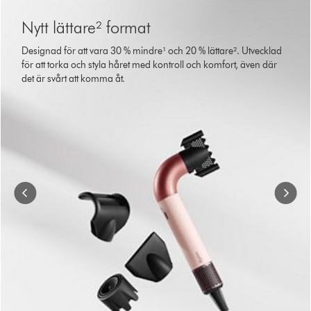
This
is
Transcript
Nytt lättare² format
a
carousel
Designad för att vara 30 % mindre¹ och 20 % lättare². Utvecklad
with
för att torka och styla håret med kontroll och komfort, även där
slides.
det är svårt att komma åt.
Use
Next
and
Previous
buttons
to
navigate,
or
jump
to
a
slide
with
the
slide
dots.