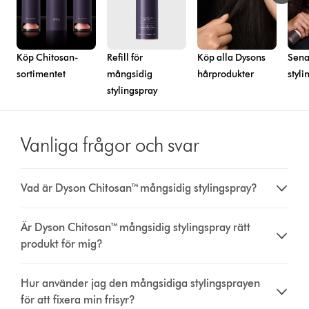
Köp Chitosan-
Refill för
Köp alla Dysons
Sena
sortimentet
mångsidig
hårprodukter
styl
stylingspray
Vanliga frågor och svar
Vad är Dyson Chitosan™ mångsidig stylingspray?
Är Dyson Chitosan™ mångsidig stylingspray rätt
produkt för mig?
Hur använder jag den mångsidiga stylingsprayen
för att fixera min frisyr?