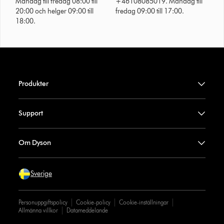
Måndag till fredag 08:00 till
+46108085019. Måndag till
20:00 och helger 09:00 till
fredag 09:00 till 17:00.
18:00.
Produkter
Support
Om Dyson
Sverige
Personuppgiftspolicy
Cookie-policy
Cookie-inställningar
Allmänna villkor
Datameddelande