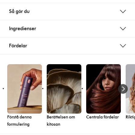
Så gör du
Ingredienser
Fördelar
Förstå denna
Berättelsen om
Centrala fördelar
Rikti
formulering
kitosan