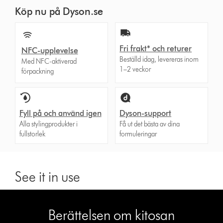
Köp nu på Dyson.se
Fri frakt* och returer
NFC-upplevelse
Beställd idag, levereras inom
Med NFC-aktiverad
1–2 veckor
förpackning
Fyll på och använd igen
Dyson-support
Alla stylingprodukter i
Få ut det bästa av dina
fullstorlek
formuleringar
See it in use
left
right
buttonbutton
buttonbutton
Berättelsen om kitosan
will
will