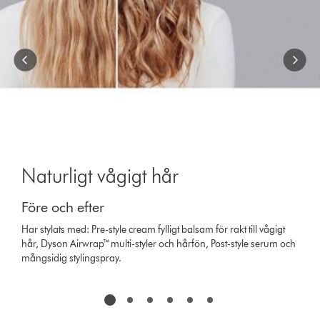
to
a
slide
with
the
slide
dots.
Naturligt vågigt hår
Före och efter
Har stylats med: Pre-style cream fylligt balsam för rakt till vågigt
hår, Dyson Airwrap™ multi-styler och hårfön, Post-style serum och
mångsidig stylingspray.