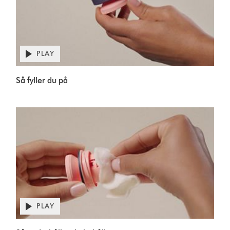
PLAY
Open
video
Video
transcript
Så fyller du på
Transcript
PLAY
Open
video
Video
transcript