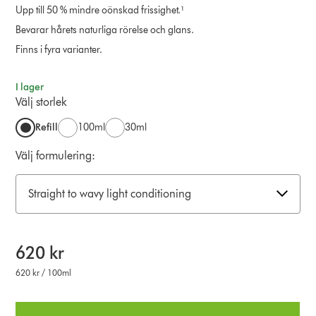
Upp till 50 % mindre oönskad frissighet.¹
Bevarar hårets naturliga rörelse och glans.
Finns i fyra varianter.
I lager
Välj storlek
Refill
100ml
30ml
Välj formulering:
Straight to wavy light conditioning
620 kr
620 kr / 100ml