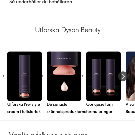
Så underhåller du behållaren
Transcript
Utforska Dyson Beauty
Utforska Pre-style
De senaste
Gör quizet om
Visa
cream i fullstorlek
skönhetsprodukterna
formuleringar
Beau