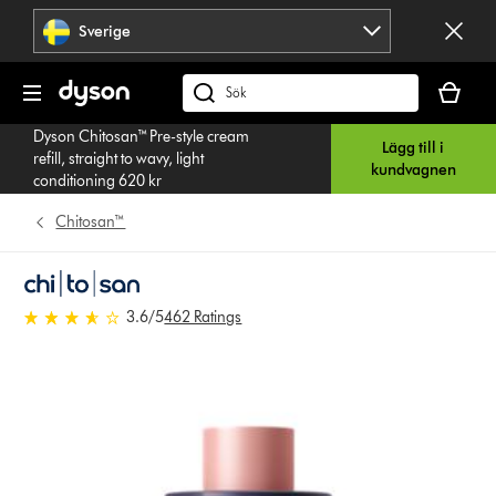
Hoppa
Sverige
över
navigering
Kundvag
är
Sök
tom
på
Dyson Chitosan™ Pre-style cream
Lägg till i
dyson.se
refill, straight to wavy, light
kundvagnen
conditioning 620 kr
Chitosan™
3.6 stjärnor av 5 från 462
3.6
/5
462 Ratings
Ratings