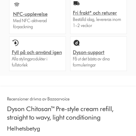
Fri frakt* och returer
NFC-upplevelse
Beställd idag, levereras inom
Med NFC-aktiverad
1–2 veckor
förpackning
Fyll på och använd igen
Dyson-support
Alla stylingprodukter i
Få ut det bästa av dina
fullstorlek
formuleringar
Recensioner drivna av Bazaarvoice
Dyson Chitosan™ Pre-style cream refill,
straight to wavy, light conditioning
Helhetsbetyg