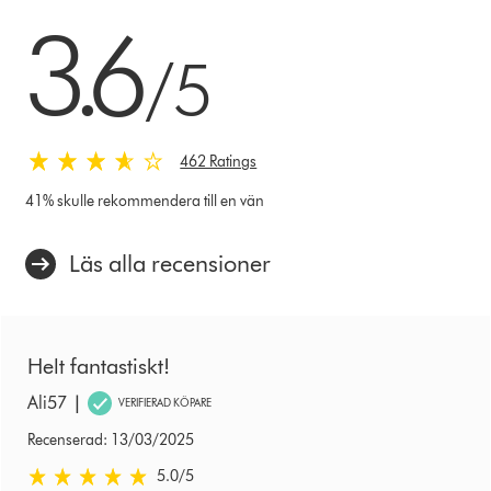
3.6 stjärnor av 5 från 462 Ratings
3.6
/5
462 Ratings
41% skulle rekommendera till en vän
Läs alla recensioner
Helt fantastiskt!
|
Ali57
VERIFIERAD KÖPARE
Recenserad: 13/03/2025
5.0 stjärnor av 5 från Recenserad: 13/03/2025 Ratings
5.0
/5