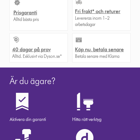
Fri frakt* och returer
Prisgaranti
Levereras inom 1–2
Alltid bästa pris
arbetsdagar
40 dagar på prov
Köp nu, betala senare
Alltid. Exklusivt via Dyson.se*
Betala senare med Klarna
Är du ägare?
Aktivera din garanti
Hitta rätt verktyg