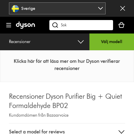
Hoppa
Sverige
över
navigering
Kundvag
är
Sök
tom
på
dyson.se
Recensioner
Välj modell
Klicka här för att läsa mer om hur Dyson verifierar
recensioner
Recensioner Dyson Purifier Big + Quiet
Formaldehyde BP02
Kundomdömen från Bazaarvoice
Select
Select a model for reviews
a