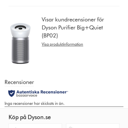
button
from
the
Visar kundrecensioner för
list
Dyson Purifier Big+Quiet
to
(BP02)
show
reviews
Visa produktinformation
for
that
model
below
Köp på Dyson.se