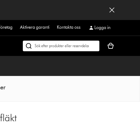
företag
Aktivera garanti
Kontakta oss
Logga in
Kundvagnen
Sök
är
på
tom
dyson.se
ner
läkt