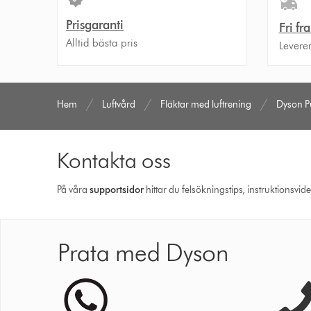
Prisgaranti
Fri fr
Alltid bästa pris
Levere
Hem
Luftvård
Fläktar med luftrening
Dyson P
Kontakta oss
På våra
support­sidor
hittar du felsökningstips, instruktionsvid
Prata med Dyson