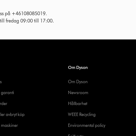
l oss på +46108085019.
ll fredag 09:00 till 17:00.
Om Dyson
s
Om Dyson
 garanti
Newsroom
rder
Hållbarhet
ler avbryt köp
WEEE Recycling
e maskiner
Environmental policy