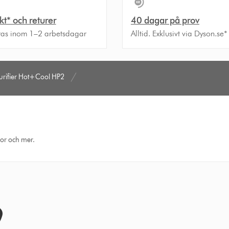
akt* och returer
40 dagar på prov
ras inom 1–2 arbetsdagar
Alltid. Exklusivt via Dyson.se*
urifier Hot+Cool HP2
eor och mer.