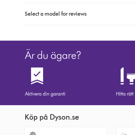
Select
a
Select a model for reviews
button
from
the
list
to
Är du ägare?
show
reviews
for
that
model
below
Aktivera din garanti
Hitta rätt
Köp på Dyson.se