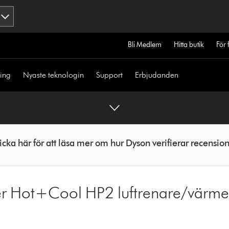
Bli Medlem
Hitta butik
För 
ning
Nyaste teknologin
Support
Erbjudanden
icka här för att läsa mer om hur Dyson verifierar recensio
ier Hot+Cool HP2 luftrenare/värmef