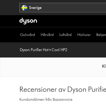
Hoppa
Sverige
över
navigering
Golvvård
Hårvård
Luftvård
Hörlurar
Belys
Dyson Purifier Hot+Cool HP2
Kl
Recensioner av Dyson Purif
Kundomdömen från Bazaarvoice