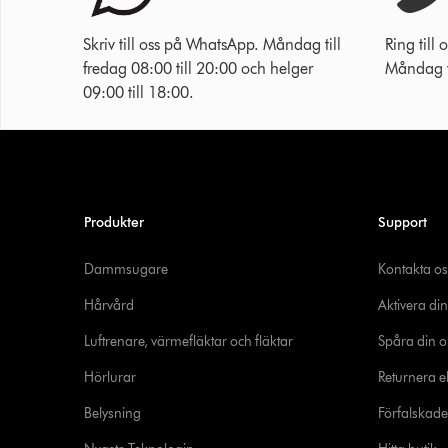
Skriv till oss på WhatsApp. Måndag till
Ring til
fredag 08:00 till 20:00 och helger
Måndag ti
09:00 till 18:00.
Produkter
Support
Dammsugare
Kontakta os
Hårvård
Aktivera din
Luftrenare, värmefläktar och fläktar
Spåra din o
Hörlurar
Returnera el
Belysning
Förfalskad