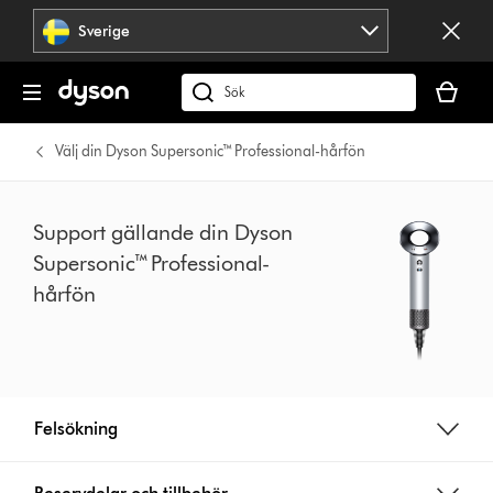
Hoppa
Sverige
över
navigering
Kundvag
är
Sök
tom
på
dyson.se
Välj din Dyson Supersonic™ Professional-hårfön
Support gällande din Dyson
Supersonic™ Professional-
hårfön
Felsökning