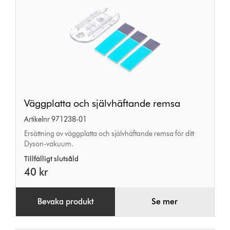
Väggplatta
Väggplatta och självhäftande remsa
och
Artikelnr 971238-01
självhäftande
Ersättning av väggplatta och självhäftande remsa för ditt
remsa
Dyson-vakuum.
Tillfälligt slutsåld
40 kr
Bevaka produkt
Se mer