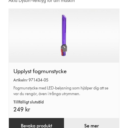
Äkta Dyson-verktyg för din maskin
Upplyst
Upplyst fogmunstycke
fogmunstycke
Artikelnr 971434-05
Fogmunstycke med LED-belysning som hjälper dig att se
var du rengör, även i trånga utrymmen.
Tillfälligt slutsåld
249 kr
Bevaka produkt
Se mer