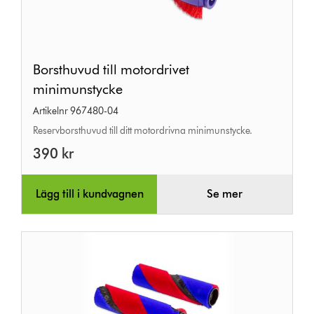
Borsthuvud
Borsthuvud till motordrivet
till
minimunstycke
motordrivet
Artikelnr 967480-04
minimunstycke
Reservborsthuvud till ditt motordrivna minimunstycke.
390 kr
Lägg till i kundvagnen
Se mer