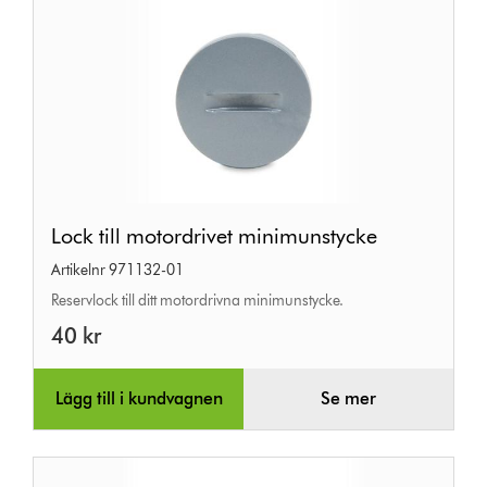
Lock
Lock till motordrivet minimunstycke
till
Artikelnr 971132-01
motordrivet
Reservlock till ditt motordrivna minimunstycke.
minimunstycke
40 kr
Lägg till i kundvagnen
Se mer