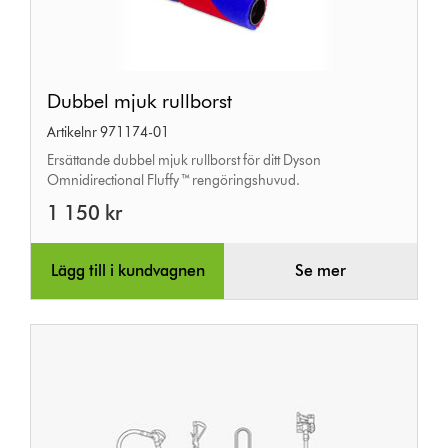
Dubbel
Dubbel mjuk rullborst
mjuk
Artikelnr 971174-01
rullborst
Ersättande dubbel mjuk rullborst för ditt Dyson
Omnidirectional Fluffy ™ rengöringshuvud.
1 150 kr
Lägg till i kundvagnen
Se mer