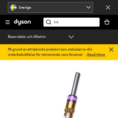
Hoppa
Sverige
över
navigering
Kundvag
är
Sök
tom
på
dyson.se
Reservdelar och tillbehör
På grund av ett tekniskt problem kan utskicket av din
orderbekräftelse för närvarande vara försenat. Vi arbetar
...
Read More
redan på en snabb lösning.
Du behöver inte göra någonting.
Din orderbekräftelse kommer snart att skickas till dig
automatiskt.