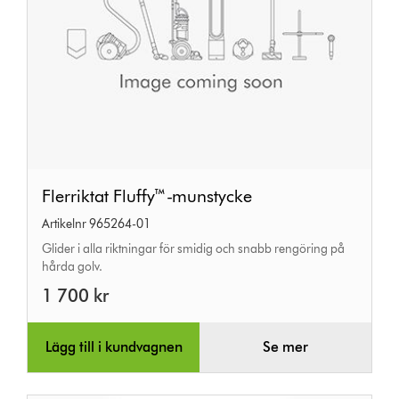
Flerriktat
Flerriktat Fluffy™-munstycke
Fluffy™-
Artikelnr 965264-01
munstycke
Glider i alla riktningar för smidig och snabb rengöring på
hårda golv.
1 700 kr
Lägg till i kundvagnen
Se mer