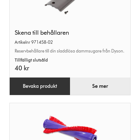
Skena
Skena till behållaren
till
Artikelnr 971458-02
behållaren
Reservbehållare till din sladdlösa dammsugare från Dyson.
Tillfälligt slutsåld
40 kr
Bevaka produkt
Se mer