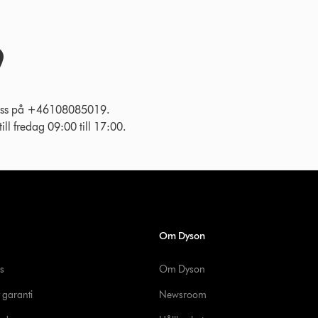
l oss på +46108085019.
ll fredag 09:00 till 17:00.
Om Dyson
s
Om Dyson
 garanti
Newsroom