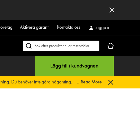
företag
Aktivera garanti
Kontakta oss
Logga in
Kundvagnen
Sök
är
på
tom
dyson.se
Lägg till i kundvagnen
sning.
Du behöver inte göra någonting.
...
Read More