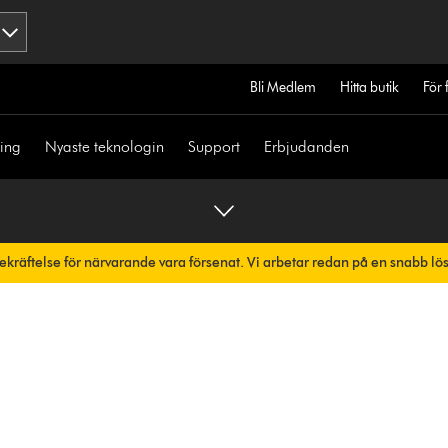
Bli Medlem
Hitta butik
För 
ning
Nyaste teknologin
Support
Erbjudanden
bekräftelse för närvarande vara försenat. Vi arbetar redan på en snabb lö
skt.