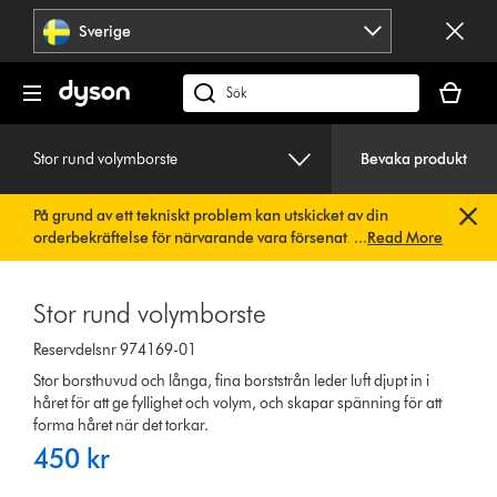
Hoppa
Sverige
över
navigering
Kundvag
är
Sök
tom
på
dyson.se
Stor rund volymborste
Bevaka produkt
På grund av ett tekniskt problem kan utskicket av din
orderbekräftelse för närvarande vara försenat. Vi arbetar
...
Read More
redan på en snabb lösning.
Du behöver inte göra någonting.
Din orderbekräftelse kommer snart att skickas till dig
automatiskt.
Stor rund volymborste
Reservdelsnr 974169-01
Stor borsthuvud och långa, fina borststrån leder luft djupt in i
håret för att ge fyllighet och volym, och skapar spänning för att
forma håret när det torkar.
450 kr