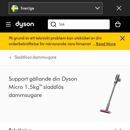
Hoppa
Sverige
över
navigering
Kundvag
är
Sök
tom
på
På grund av ett tekniskt problem kan utskicket av din
dyson.se
orderbekräftelse för närvarande vara försenat. Vi arbetar
...
Read More
redan på en snabb lösning.
Du behöver inte göra någonting.
Din orderbekräftelse kommer snart att skickas till dig
Sladdlösa dammsugare
automatiskt.
Support gällande din Dyson
Micro 1.5kg™ sladdlös
dammsugare